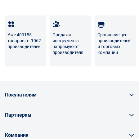
Транспортные расходы по возврату некачественного
товара несет поставщик либо Маркетплейс.
Разница между оттенками товаров на фото и
реальными товарами не является признаком
Уже 409155
Продажа
Сравнение цен
некачественности.
товаров от 1062
инструмента
производителей
производителей
напрямую от
и торговых
Для вопросов о возврате либо обмене товара просим
производителя
компаний
связаться с нами по телефону
8 800 707-56-00
либо по
электронной почте:
info@enex.market
.
Полный перечень условий возврата и обмена
Покупателям
Как заказать товар
Партнерам
Заказать по счету как юрлицо
Продавайте на Enex
Бонусы и торг
Компания