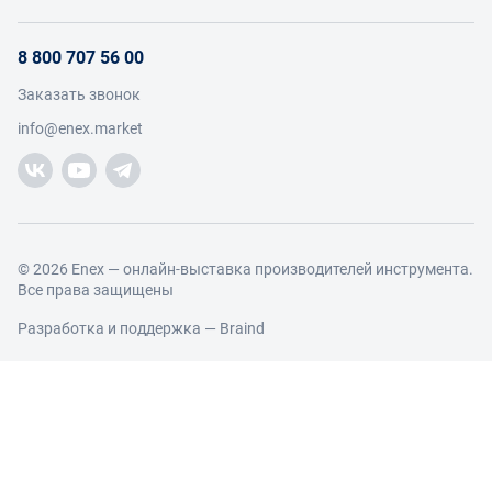
Инструкции для поставщиков
Оплата и доставка
О проекте
Условия продвижения бренда на Enex
8 800 707 56 00
Возврат
Участники
Условия продаж
Заказать звонок
Работа с обращениями
Каталог товаров
Посетители
info@enex.market
Добавить производителя
Производители
Помощь
Торговые компании
Новости участников
Добавить торговую компанию
Контакты и реквизиты
Правовая информация
© 2026 Enex — онлайн-выставка производителей инструмента.
Все права защищены
Разработка и поддержка —
Braind