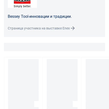
Распределение ответственности
В случае возврата/замены некачественного товара
Bessey Tool-инновации и традиции.
расходы по доставке товара оплачивает поставщик.
Поставщик оставляет за собой право принять товар
Страница участника на выставке Enex
ненадлежащего качества у покупателя и в случае
необходимости провести проверку качества товара.
Если в результате экспертизы товара установлено, что
его недостатки возникли вследствие обстоятельств,
за которые не отвечает поставщик, покупатель обязан
возместить поставщику расходы на проведение
экспертизы, а также связанные с ее проведением
расходы на хранение и транспортировку товара.
При обнаружении в товаре какого-либо недостатка
производитель и (или) маркетплейс вправе
потребовать у покупателя предоставить фото товара,
заявленного дефекта, упаковки, маркировки
(шильдика) производителя.