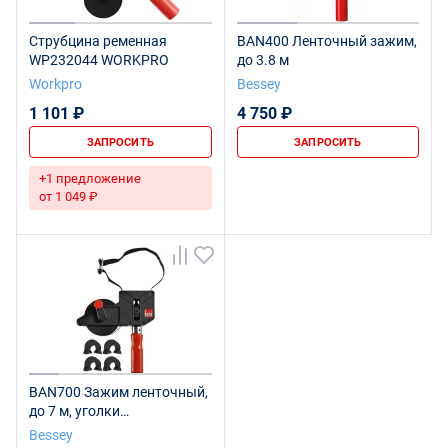
Струбцина ременная
BAN400 Ленточный зажим,
WP232044 WORKPRO
до 3.8 м
Workpro
Bessey
1 101 ₽
4 750 ₽
ЗАПРОСИТЬ
ЗАПРОСИТЬ
+1 предложение
от 1 049 ₽
BAN700 Зажим ленточный,
до 7 м, уголки
адаптируемые (4 шт) в
Bessey