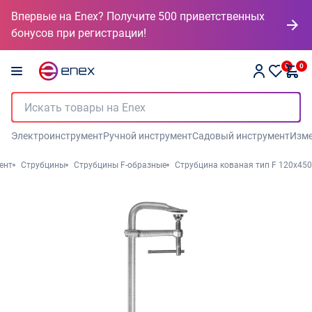
Впервые на Enex? Получите 500 приветственных
бонусов при регистрации!
0
0
Электроинструмент
Ручной инструмент
Садовый инструмент
Изме
ент
Струбцины
Струбцины F-образные
Струбцина кованая тип F 120х450