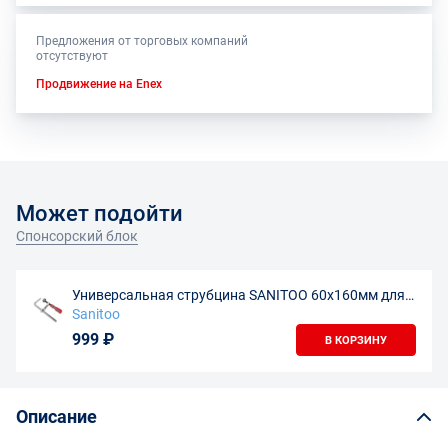
Предложения от торговых компаний
отсутствуют
Продвижение на Enex
Может подойти
Спонсорский блок
Универсальная струбцина SANITOO 60х160мм для
направляющих шин
Sanitoo
999 ₽
В КОРЗИНУ
Описание