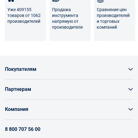
Уже 409155
Продажа
Сравнение цен
товаров от 1062
инструмента
производителей
производителей
напрямую от
и торговых
производителя
компаний
Покупателям
Как заказать товар
Партнерам
Заказать по счету как юрлицо
Продавайте на Enex
Бонусы и торг
Компания
Инструкции для поставщиков
Оплата и доставка
О проекте
Условия продвижения бренда на Enex
8 800 707 56 00
Возврат
Участники