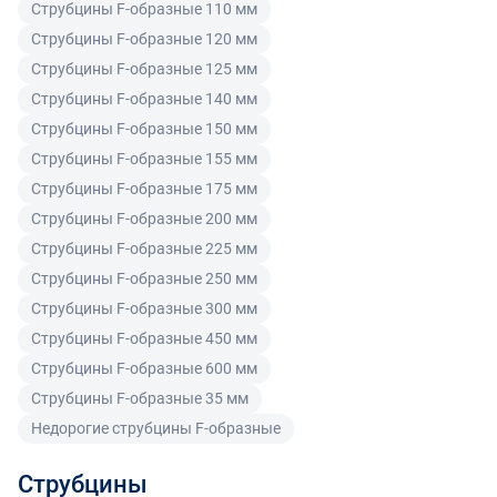
Струбцины F-образные 110 мм
Покупатель, являющийся юридическим лицом
Струбцины F-образные 120 мм
(индивидуальным предпринимателем) в случае
Струбцины F-образные 125 мм
передачи ему Товара ненадлежащего качества вправе
Струбцины F-образные 140 мм
предъявить требования, предусмотренный статьей
Струбцины F-образные 150 мм
475 ГК РФ.
Струбцины F-образные 155 мм
Распределение ответственности
Струбцины F-образные 175 мм
Струбцины F-образные 200 мм
В случае возврата/замены некачественного товара
Струбцины F-образные 225 мм
расходы по доставке товара оплачивает поставщик.
Струбцины F-образные 250 мм
Поставщик оставляет за собой право принять товар
Струбцины F-образные 300 мм
ненадлежащего качества у покупателя и в случае
Струбцины F-образные 450 мм
необходимости провести проверку качества товара.
Если в результате экспертизы товара установлено, что
Струбцины F-образные 600 мм
его недостатки возникли вследствие обстоятельств,
Струбцины F-образные 35 мм
за которые не отвечает поставщик, покупатель обязан
Недорогие струбцины F-образные
возместить поставщику расходы на проведение
экспертизы, а также связанные с ее проведением
Струбцины