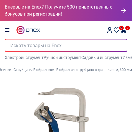
Впервые на Enex? Получите 500 приветственных
бонусов при регистрации!
0
0
Электроинструмент
Ручной инструмент
Садовый инструмент
Изме
бцины
Струбцины F-образные
F-образная струбцина с храповиком, 600 мм