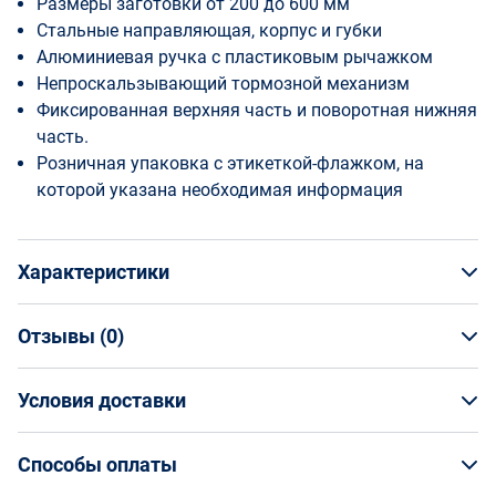
Размеры заготовки от 200 до 600 мм
Стальные направляющая, корпус и губки
Алюминиевая ручка с пластиковым рычажком
Непроскальзывающий тормозной механизм
Фиксированная верхняя часть и поворотная нижняя
часть.
Розничная упаковка с этикеткой-флажком, на
которой указана необходимая информация
Характеристики
Отзывы (
0
)
Общая информация
Производитель
Отзывы (
Условия доставки
0
)
НАПИСАТЬ ОТЗЫВ
Irimo
Артикул
Условия доставки
257-600-2
Способы оплаты
Страна производства