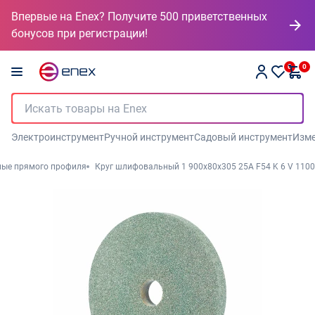
Впервые на Enex? Получите 500 приветственных
бонусов при регистрации!
0
0
Электроинструмент
Ручной инструмент
Садовый инструмент
Изме
ные прямого профиля
Круг шлифовальный 1 900х80х305 25А F54 K 6 V 1100