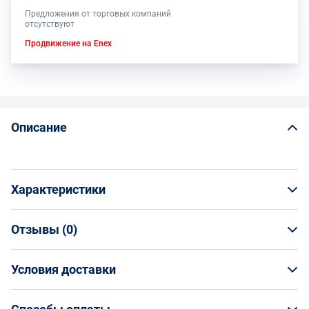
Предложения от торговых компаний
отсутствуют
Продвижение на Enex
Описание
Характеристики
Отзывы (
0
)
Общая информация
Производитель
Условия доставки
НАПИСАТЬ ОТЗЫВ
Волжский Абразивный Завод
Артикул
Условия доставки
Н0034411