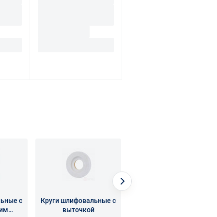
ьные с
Круги шлифовальные с
Круги шлифовальные
ним
выточкой
чашечные