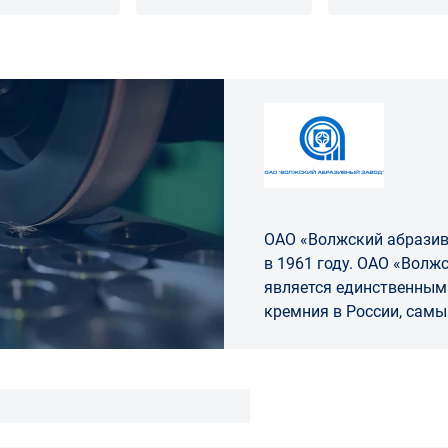
коническим пр
ОАО «Волжский абразив
в 1961 году. ОАО «Волжский абразивный завод»
является единственным
кремния в России, сам
карбида кремния в Евр
производителем абрази
керамичес...