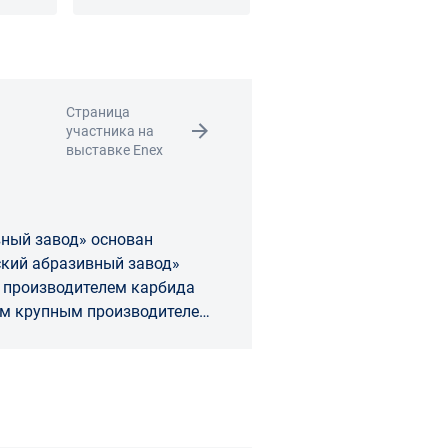
офилем
цилиндрические
Страница
участника на
выставке Enex
ный завод» основан
 производителем карбида
ым крупным производителем
опе и крупнейшим
вного инструмента на