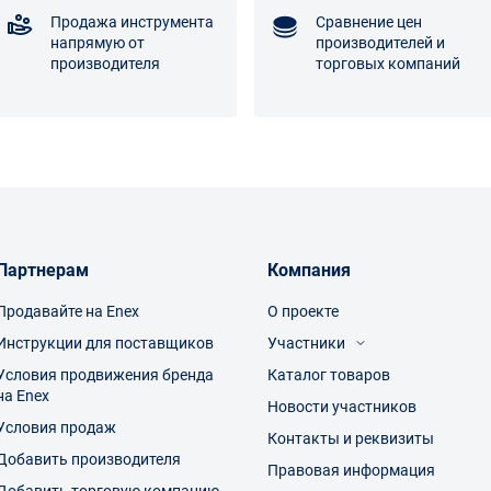
Продажа инструмента
Сравнение цен
напрямую от
производителей и
производителя
торговых компаний
Партнерам
Компания
Продавайте на Enex
О проекте
Инструкции для поставщиков
Участники
Условия продвижения бренда
Каталог товаров
Посетители
на Enex
Производители
Новости участников
Торговые компании
Условия продаж
Контакты и реквизиты
Добавить производителя
Правовая информация
Добавить торговую компанию