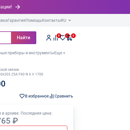
рации!
авка
Гарантия
Помощь
Контакты
RU
0
0
0
Найти
ные приборы и инструменты
Еще +
ской связке
0х203 25А F60 N 6 V 1700
00
В избранное
Сравнить
 в архиве. Последняя цена:
765 ₽