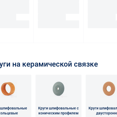
ги на керамической связке
 шлифовальные
Круги шлифовальные с
Круги шлифовал
кольцевые
коническим профилем
двусторон