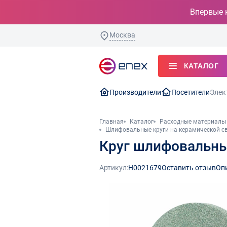
Впервые 
Москва
КАТАЛОГ
Производители
Посетители
Элек
Главная
Каталог
Расходные материалы 
Шлифовальные круги на керамической с
Круг шлифовальный
Артикул:
Н0021679
Оставить отзыв
Оп