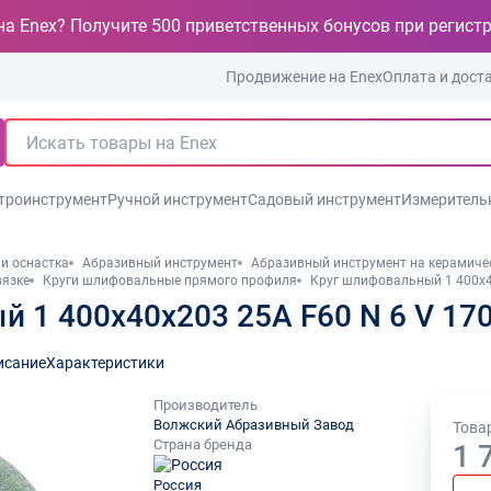
на Enex? Получите 500 приветственных бонусов при регист
Продвижение на Enex
Оплата и дост
троинструмент
Ручной инструмент
Садовый инструмент
Измеритель
и оснастка
Абразивный инструмент
Абразивный инструмент на керамиче
вязке
Круги шлифовальные прямого профиля
Круг шлифовальный 1 400х4
 1 400х40х203 25А F60 N 6 V 17
исание
Характеристики
Производитель
Волжский Абразивный Завод
Товар
Страна бренда
1 
Россия