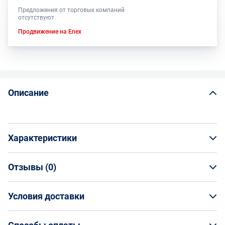
Предложения от торговых компаний
отсутствуют
Продвижение на Enex
Описание
Характеристики
Отзывы (
0
)
Общая информация
Производитель
Условия доставки
НАПИСАТЬ ОТЗЫВ
Волжский Абразивный Завод
Артикул
Условия доставки
Н0096527