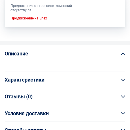
Предложения от торговых компаний
отсутствуют
Продвижение на Enex
Описание
Характеристики
Отзывы (
0
)
Общая информация
Производитель
Условия доставки
НАПИСАТЬ ОТЗЫВ
Волжский Абразивный Завод
Артикул
Условия доставки
Н0015803