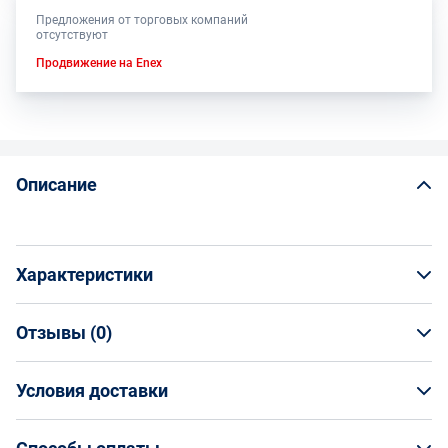
Предложения от торговых компаний
отсутствуют
Продвижение на Enex
Описание
Характеристики
Отзывы (
0
)
Общая информация
Производитель
Условия доставки
НАПИСАТЬ ОТЗЫВ
Волжский Абразивный Завод
Артикул
Условия доставки
Н0086375