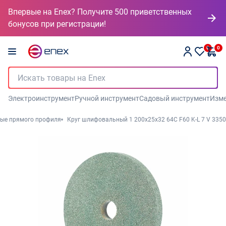
Впервые на Enex? Получите 500 приветственных
бонусов при регистрации!
0
0
Электроинструмент
Ручной инструмент
Садовый инструмент
Изме
ые прямого профиля
Круг шлифовальный 1 200х25х32 64С F60 K-L 7 V 3350