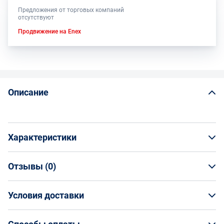
Предложения от торговых компаний
отсутствуют
Продвижение на Enex
Описание
Характеристики
Отзывы (
0
)
Общая информация
Производитель
Условия доставки
НАПИСАТЬ ОТЗЫВ
Волжский Абразивный Завод
Артикул
Условия доставки
Н0096595