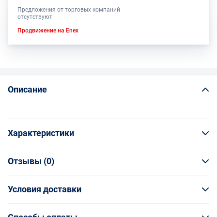
Предложения от торговых компаний
отсутствуют
Продвижение на Enex
Описание
Характеристики
Отзывы (
0
)
Общая информация
Производитель
Условия доставки
НАПИСАТЬ ОТЗЫВ
Волжский Абразивный Завод
Артикул
Условия доставки
Н0010451