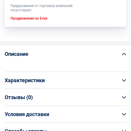
Предложения от торговых компаний
отсутствуют
Продвижение на Enex
Описание
Характеристики
Отзывы (
0
)
Общая информация
Производитель
Условия доставки
НАПИСАТЬ ОТЗЫВ
Волжский Абразивный Завод
Артикул
Условия доставки
Н0034852