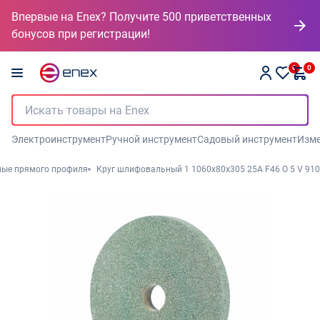
Впервые на Enex? Получите 500 приветственных
бонусов при регистрации!
0
0
Электроинструмент
Ручной инструмент
Садовый инструмент
Изме
ные прямого профиля
Круг шлифовальный 1 1060х80х305 25А F46 O 5 V 910