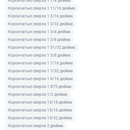
Корончатые сверла 1 1/8 дюйма
ненадлежащего качества по согласованию с
Читать подробнее правила Продажи и доставки
Корончатые сверла 1 11/16 дюйма
покупателем может быть заменен на аналогичный
товар надлежащего качества.
Корончатые сверла 1 3/16 дюйма
Корончатые сверла 1 3/32 дюйма
Для юридических лиц
Корончатые сверла 1 3/4 дюйма
Покупатель, являющийся юридическим лицом
Корончатые сверла 1 3/8 дюйма
(индивидуальным предпринимателем) в случае
Корончатые сверла 1 31/32 дюйма
передачи ему Товара ненадлежащего качества вправе
Корончатые сверла 1 5/8 дюйма
предъявить требования, предусмотренный статьей
Корончатые сверла 1 7/16 дюйма
475 ГК РФ.
Корончатые сверла 1 7/32 дюйма
Распределение ответственности
Корончатые сверла 1 9/16 дюйма
Корончатые сверла 1.875 дюйма
В случае возврата/замены некачественного товара
Корончатые сверла 1/2 дюйма
расходы по доставке товара оплачивает поставщик.
Корончатые сверла 13/16 дюйма
Поставщик оставляет за собой право принять товар
Корончатые сверла 15/16 дюйма
ненадлежащего качества у покупателя и в случае
Корончатые сверла 15/32 дюйма
необходимости провести проверку качества товара.
Если в результате экспертизы товара установлено, что
Корончатые сверла 2 дюйма