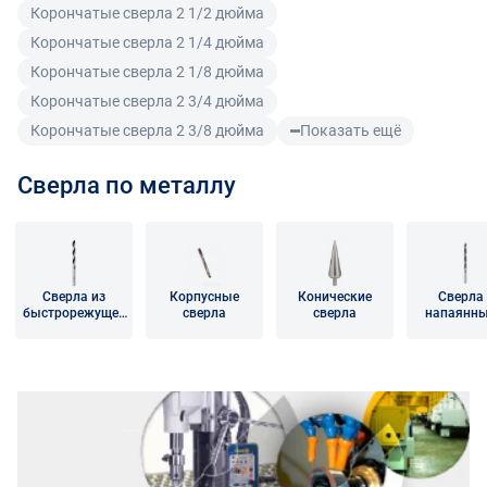
его недостатки возникли вследствие обстоятельств,
Корончатые сверла 2 1/2 дюйма
за которые не отвечает поставщик, покупатель обязан
Корончатые сверла 2 1/4 дюйма
возместить поставщику расходы на проведение
Корончатые сверла 2 1/8 дюйма
экспертизы, а также связанные с ее проведением
Корончатые сверла 2 3/4 дюйма
расходы на хранение и транспортировку товара.
Корончатые сверла 2 3/8 дюйма
Показать ещё
При обнаружении в товаре какого-либо недостатка
Сверла по металлу
производитель и (или) маркетплейс вправе
потребовать у покупателя предоставить фото товара,
заявленного дефекта, упаковки, маркировки
(шильдика) производителя.
Сверла из
Корпусные
Конические
Сверла 
Если покупатель, являющийся юридическим лицом
быстрорежущей
сверла
сверла
напаянн
(индивидуальным предпринимателем) откажется от
стали
твердоспл
и пластин
товара ненадлежащего качества, такой покупатель
обязан возвратить такой товар поставщику.
Покупатель - физическое лицо может также вернуть
товар по адресу поставщика либо Маркетплейса.
Транспортные расходы по возврату некачественного