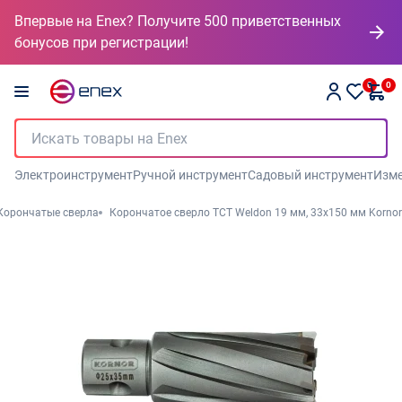
Впервые на Enex? Получите 500 приветственных
бонусов при регистрации!
0
0
Электроинструмент
Ручной инструмент
Садовый инструмент
Изме
Корончатые сверла
Корончатое сверло TCT Weldon 19 мм, 33х150 мм Kornor