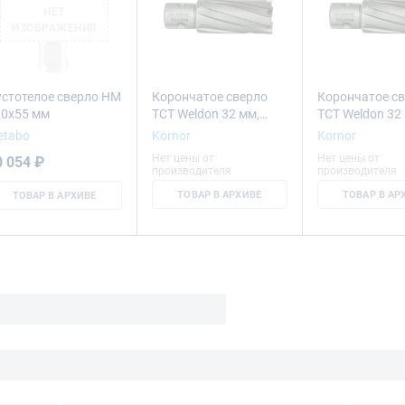
НЕТ
ИЗОБРАЖЕНИЯ
стотелое сверло HM
Корончатое сверло
Корончатое с
00x55 мм
TCT Weldon 32 мм,
TCT Weldon 32
100х120 мм Kornor
100х150 мм Ko
etabo
Kornor
Kornor
Нет цены от
Нет цены от
0 054 ₽
производителя
производителя
ТОВАР В АРХИВЕ
ТОВАР В АР
ТОВАР В АРХИВЕ