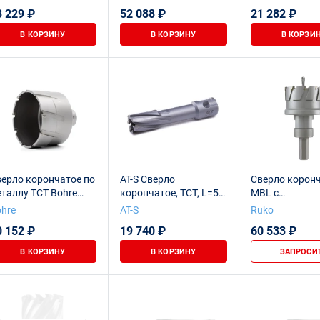
3 229 ₽
52 088 ₽
21 282 ₽
В КОРЗИНУ
В КОРЗИНУ
В КОРЗИ
ерло корончатое по
AT-S Сверло
Сверло корон
таллу TCT Bohre
корончатое, TCT, L=50
MBL с
00х55
мм, d=100 мм,
твердосплав
hre
AT-S
Ruko
TN50100
напайками Ø 
0 152 ₽
19 740 ₽
60 533 ₽
В КОРЗИНУ
В КОРЗИНУ
ЗАПРОСИ