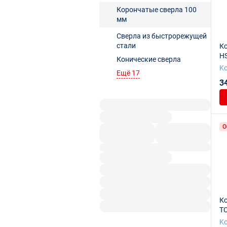
Корончатые сверла 100
мм
Сверла из быстрорежущей
стали
К
HS
Конические сверла
Ko
Ko
Ещё 17
3
О
К
TC
10
Ko