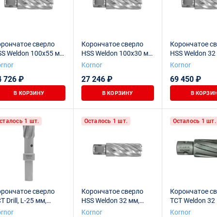
орончатое сверло
Корончатое сверло
Корончатое с
S Weldon 100х55 мм
HSS Weldon 100х30 мм
HSS Weldon 32
rnor
Kornor
100х110 мм Ko
rnor
Kornor
Kornor
4 726 ₽
27 246 ₽
69 450 ₽
В КОРЗИНУ
В КОРЗИНУ
В КОРЗИ
сталось 1 шт.
Осталось 1 шт.
Осталось 1 шт.
орончатое сверло
Корончатое сверло
Корончатое с
T Drill, L-25 мм,
HSS Weldon 32 мм,
TCT Weldon 32
0x25 мм Kornor
100х80 мм Kornor
100х80 мм Kor
rnor
Kornor
Kornor