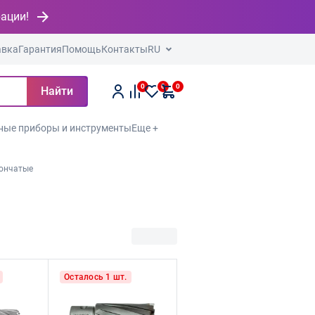
рации!
авка
Гарантия
Помощь
Контакты
RU
0
0
0
Найти
ные приборы и инструменты
Еще +
рончатые
Осталось 1 шт.