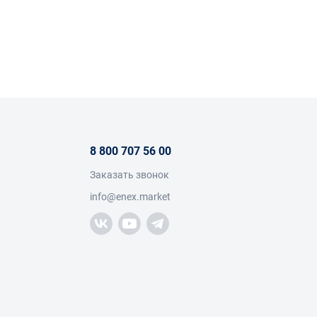
ла.
8 800 707 56 00
Заказать звонок
info@enex.market
 интенсивной эксплуатации.
оизводстве деталей и работе с