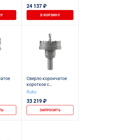
24 137 ₽
НУ
В КОРЗИНУ
чатое
Сверло корончатое
короткое с
ными
твердосплавными
Ruko
100
напайками Ø 100
33 219 ₽
ТЬ
ЗАПРОСИТЬ