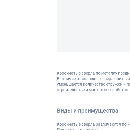
Корончатые сверла по металлу предн
В отличие от сплошных сверл они выр
уменьшается количество стружки и п
строительстве и монтажных работах.
Виды и преимущества
Корончатые сверла различаются по к
конкретные задачи:
Показать полностью