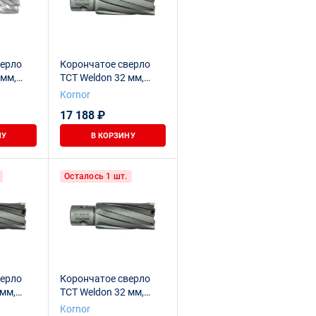
верло
Корончатое сверло
 мм,
TCT Weldon 32 мм,
rnor
100х55 мм Kornor
Kornor
17 188 ₽
НУ
В КОРЗИНУ
Осталось 1 шт.
верло
Корончатое сверло
 мм,
TCT Weldon 32 мм,
nor
100х110 мм Kornor
Kornor