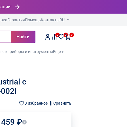
рации!
авка
Гарантия
Помощь
Контакты
RU
0
0
0
Найти
ные приборы и инструменты
Еще +
trial с
002I
В избранное
Сравнить
 459 ₽