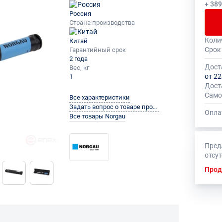
+ 38
Россия
Страна производства
Коли
Китай
Общее
На да
Срок
Гарантийный срок
быть 
устан
2 года
миним
Дост
Вес, кг
от 22
1
Дост
Само
Все характеристики
Задать вопрос о товаре производителю
Опла
Все товары Norgau
Пред
отсу
Прод