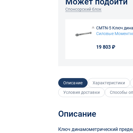
Может подойти
Спонсорский блок
CMTN-5 Ключ дина
(Градация 0,05 Nm.
Силовые Моментн
19 803 ₽
Описание
Характеристики
Условия доставки
Способы о
Описание
Ключ динамометрический предел