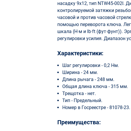
насадку 9x12, тип NTW45-002I. Д
контролируемой затяжки резьбов
часовой и против часовой стрел
помощью переворота ключа. Ле
шкала (Н·м и lb·ft (фут·фунт)).
регулировки усилия. Диапазон усил
Характеристики:
Шаг регулировки - 0,2 Нм.
Ширина - 24 мм.
Длина рычага - 248 мм.
Общая длина ключа - 315 мм.
Трещотка - нет.
Тип - Предельный.
Номер в Госреестре - 81078-23.
Преимущества: