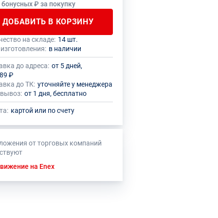
9 бонусных ₽ за покупку
ДОБАВИТЬ В КОРЗИНУ
чество на складе:
14 шт.
 количество данного товара должно
нный товар производителем
 изготовления:
в наличии
кратно размеру упаковки (1 шт.)
овлено ограничение по размеру
ального заказа
авка до адреса:
от 5 дней,
89 ₽
авка до ТК:
уточняйте у менеджера
вывоз:
от 1 дня, бесплатно
та:
картой или по счету
ложения от торговых компаний
тствуют
вижение на Enex