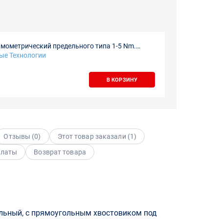
мометрический предельного типа 1-5 Nm.
)1/4" 0,18 кг
ые Технологии
В КОРЗИНУ
Отзывы (
0
)
Этот товар заказали (
1
)
платы
Возврат товара
ьный, с прямоугольным хвостовиком под