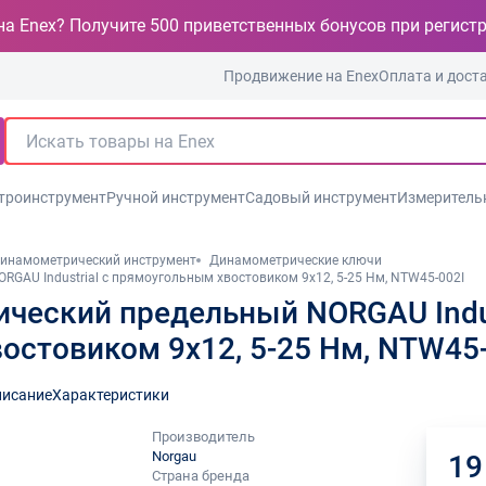
на Enex? Получите 500 приветственных бонусов при регист
Продвижение на Enex
Оплата и дост
троинструмент
Ручной инструмент
Садовый инструмент
Измеритель
инамометрический инструмент
Динамометрические ключи
GAU Industrial с прямоугольным хвостовиком 9x12, 5-25 Нм, NTW45-002I
ческий предельный NORGAU Indus
остовиком 9x12, 5-25 Нм, NTW45-
исание
Характеристики
Производитель
Norgau
19
Страна бренда