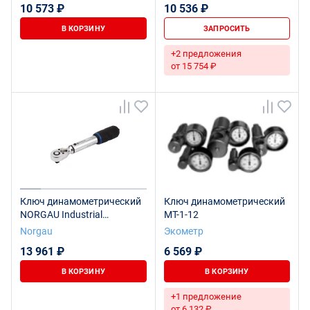
10 573 ₽
10 536 ₽
В КОРЗИНУ
ЗАПРОСИТЬ
+2 предложения
от 15 754 ₽
Ключ динамометрический
Ключ динамометрический
NORGAU Industrial
МТ-1-12
предельный со встроенной
Norgau
Экометр
трещоткой 1/4" 1-6 Нм,
13 961 ₽
6 569 ₽
NTW21-006PR
В КОРЗИНУ
В КОРЗИНУ
+1 предложение
от 6 132 ₽