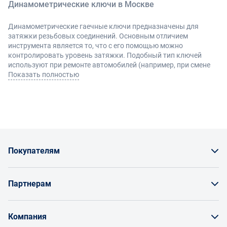
Динамометрические ключи в Москве
Динамометрические гаечные ключи предназначены для
затяжки резьбовых соединений. Основным отличием
инструмента является то, что с его помощью можно
контролировать уровень затяжки. Подобный тип ключей
используют при ремонте автомобилей (например, при смене
свечей, установке шлангов и проч.). Инструмент также
Показать полностью
используется при ремонте техники и бытовых приборов.
Использование динамометрического ключа исключает
срывание или недостаточное затягивание резьбы.
Конструктивные особенности
Покупателям
Динамометрический ключ изготавливают из прочных
металлических сплавов, устройство оснащается
Как заказать товар
регулировочной пружиной, с помощью которой регулируют
Партнерам
усилия при работе с резьбовыми элементами. Ключи также
Заказать по счету как юрлицо
оснащаются подвижной рукояткой, большинство
Продавайте на Enex
современных моделей имеют встроенный реверс,
Бонусы и торг
Компания
позволяющий проводит закручивание болтов и винтов в
Инструкции для поставщиков