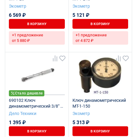
Экометр
Экометр
6 569 ₽
5 121 ₽
В КОРЗИНУ
В КОРЗИНУ
+1 предложение
+1 предложение
от 5 880 ₽
от 4 872 ₽
Стало дешевле
690102 Ключ
Ключ динамометрический
динамометрический 3/8" 5-
МТ-1-150
25 Нм пласт.кейс
Дело Техники
Экометр
1 395 ₽
5 313 ₽
В КОРЗИНУ
В КОРЗИНУ