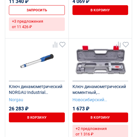
11 340 ₽
4 069 ₽
ЗАПРОСИТЬ
В КОРЗИНУ
+3 предложения
от 11 426 ₽
Ключ динамометрический
Ключ динамометрический
NORGAU Industrial
моментный,
предельный с
показывающий КМ-140
Norgau
Новосибирский
прямоугольным
инструментальный завод
26 283 ₽
1 673 ₽
хвостовиком 10-50 Нм,
9х12, NTW23-005I
В КОРЗИНУ
В КОРЗИНУ
+2 предложения
от 1 316 ₽