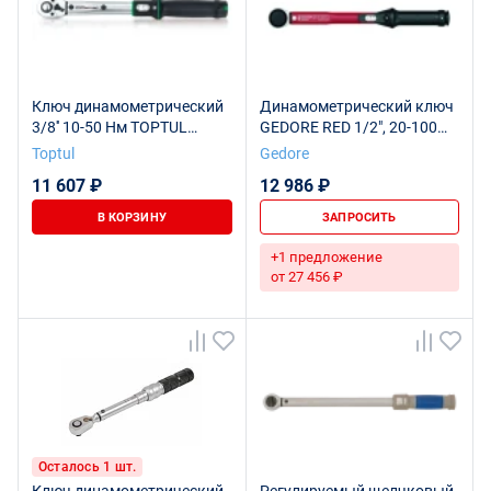
Ключ динамометрический
Динамометрический ключ
3/8'' 10-50 Нм TOPTUL
GEDORE RED 1/2", 20-100
ANAM1205
Нм
Toptul
Gedore
11 607 ₽
12 986 ₽
В КОРЗИНУ
ЗАПРОСИТЬ
+1 предложение
от 27 456 ₽
Осталось 1 шт.