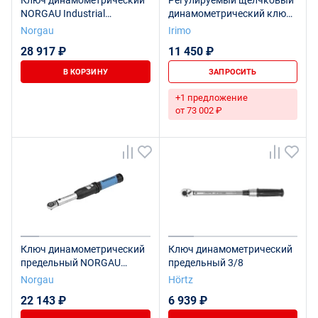
Ключ динамометрический
Регулируемый щелчковый
NORGAU Industrial
динамометрический ключ
предельный с трещоткой
с фиксированной
Norgau
Irimo
1/4", 1-5 Нм, NTW30-005RL
реверсивной головкой,
28 917 ₽
11 450 ₽
1/2", 25 - 125 Нм
В КОРЗИНУ
ЗАПРОСИТЬ
+1 предложение
от 73 002 ₽
Ключ динамометрический
Ключ динамометрический
предельный NORGAU
предельный 3/8
Industrial с переставным
Norgau
Hörtz
квадратом 1/4", 5-25 Нм,
22 143 ₽
6 939 ₽
NTW40-002RL