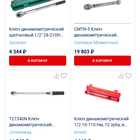
Ключ динамометрический
CMTN-5 Ключ
щелчковый 1/2" 28-210Нм
динамометрический
Арсенал 257-005
предельного типа 1-5 Nm.
Арсенал
Силовые Моментные
(Градация 0,05 Nm.)1/4"
Технологии
4 344 ₽
19 803 ₽
0,18 кг
В КОРЗИНУ
В КОРЗИНУ
T27340N Ключ
Ключ динамометрический
динамометрический
1/2 10-110 Нм, 72 зуба, в
1/2"DR, 60-340 Нм
кейсе R7300120
Jonnesway
Arnezi