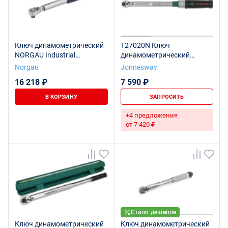
Ключ динамометрический
T27020N Ключ
NORGAU Industrial
динамометрический
предельный со встроенной
1/4"DR, 4-20 Нм
Norgau
Jonnesway
трещоткой 3/8" 3-35 Нм,
16 218 ₽
7 590 ₽
NTW22-035PR
В КОРЗИНУ
ЗАПРОСИТЬ
+4 предложения
от 7 420 ₽
Стало дешевле
Ключ динамометрический
Ключ динамометрический