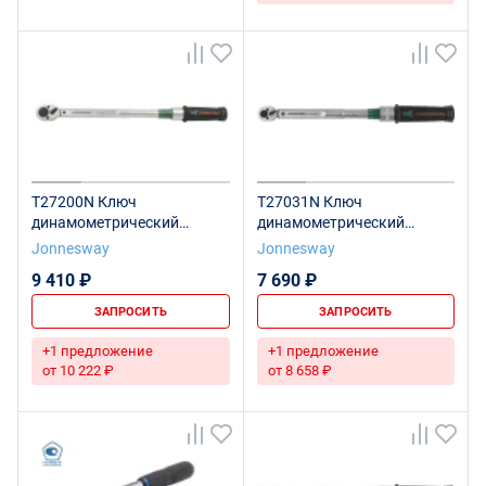
T27200N Ключ
T27031N Ключ
динамометрический
динамометрический
1/2"DR, 40-200 Нм
3/8"DR, 4.5-30 Нм
Jonnesway
Jonnesway
9 410 ₽
7 690 ₽
ЗАПРОСИТЬ
ЗАПРОСИТЬ
+1 предложение
+1 предложение
от 10 222 ₽
от 8 658 ₽