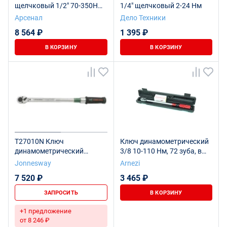
щелчковый 1/2" 70-350Нм
1/4" щелчковый 2-24 Нм
Арсенал 257-007
Арсенал
Дело Техники
8 564 ₽
1 395 ₽
В КОРЗИНУ
В КОРЗИНУ
T27010N Ключ
Ключ динамометрический
динамометрический
3/8 10-110 Нм, 72 зуба, в
1/4"DR, 2-10 Нм
кейсе ARNEZI R7300382
Jonnesway
Arnezi
7 520 ₽
3 465 ₽
ЗАПРОСИТЬ
В КОРЗИНУ
+1 предложение
от 8 246 ₽