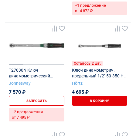
+1 предложение
от 4 872 ₽
Осталось 2 шт.
T27030N Ключ
Ключ динамометрич.
динамометрический
предельный 1/2" 50-350 Нм
1/4"DR, 4.5-30 Нм
HORTZ
Jonnesway
Hörtz
7 570 ₽
4 695 ₽
ЗАПРОСИТЬ
В КОРЗИНУ
+2 предложения
от 7 495 ₽