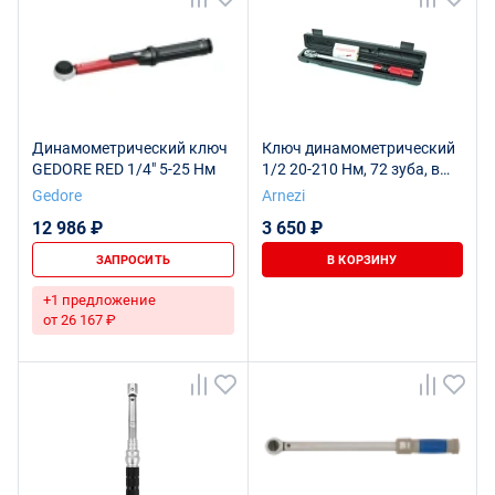
Динамометрический ключ
Ключ динамометрический
GEDORE RED 1/4" 5-25 Нм
1/2 20-210 Нм, 72 зуба, в
кейсе ARNEZI R7300121
Gedore
Arnezi
12 986 ₽
3 650 ₽
ЗАПРОСИТЬ
В КОРЗИНУ
+1 предложение
от 26 167 ₽