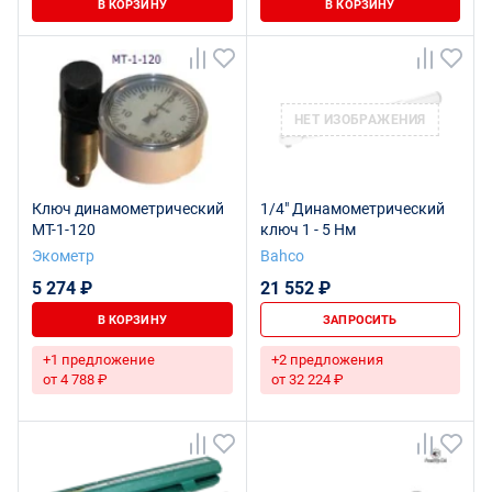
В КОРЗИНУ
В КОРЗИНУ
НЕТ ИЗОБРАЖЕНИЯ
Ключ динамометрический
1/4" Динамометрический
МТ-1-120
ключ 1 - 5 Нм
Экометр
Bahco
5 274 ₽
21 552 ₽
В КОРЗИНУ
ЗАПРОСИТЬ
+1 предложение
+2 предложения
от 4 788 ₽
от 32 224 ₽