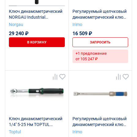
Ключ динамометрический
Регулируемый щелчковый
NORGAU Industrial
динамометрический ключ
предельный с хвостовиком
с фиксированной
Norgau
Irimo
9х12, 5-25 Нм, NTW30-025I
реверсивной головкой,
29 240 ₽
16 509 ₽
3/4", 65 - 335 Нм
В КОРЗИНУ
ЗАПРОСИТЬ
+1 предложение
от 105 247 ₽
Ключ динамометрический
Регулируемый щелчковый
1/4'' 5-25 Нм TOPTUL
динамометрический ключ
ANAM0803
9 x 12 со сменными
Toptul
Irimo
головками, 25 - 125 Нм