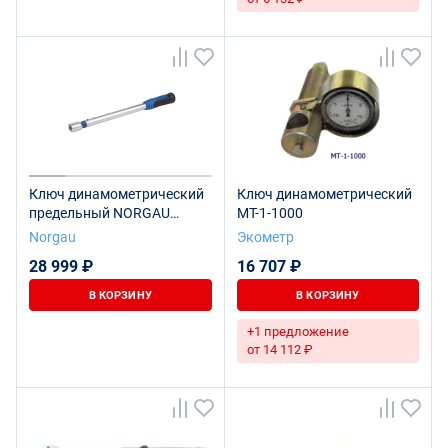
Ключ динамометрический
Ключ динамометрический
предельный NORGAU
МТ-1-1000
Industrial с прямоугольным
Norgau
Экометр
40-200 Нм, 14х18, NTW24-
28 999 ₽
16 707 ₽
020I
В КОРЗИНУ
В КОРЗИНУ
+1 предложение
от 14 112 ₽