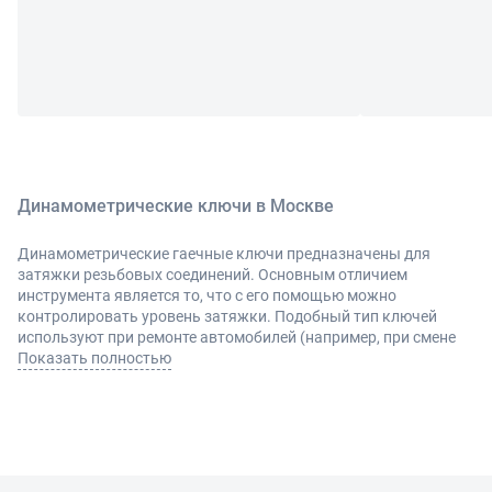
Динамометрические ключи в Москве
Динамометрические гаечные ключи предназначены для
затяжки резьбовых соединений. Основным отличием
инструмента является то, что с его помощью можно
контролировать уровень затяжки. Подобный тип ключей
используют при ремонте автомобилей (например, при смене
свечей, установке шлангов и проч.). Инструмент также
Показать полностью
используется при ремонте техники и бытовых приборов.
Использование динамометрического ключа исключает
срывание или недостаточное затягивание резьбы.