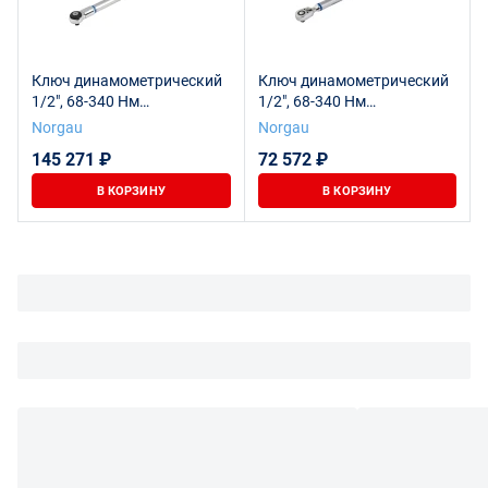
Ключ динамометрический
Ключ динамометрический
1/2", 68-340 Нм
1/2", 68-340 Нм
электронный, тип NTE13-
электронный, тип NTE13-
Norgau
Norgau
340RI, NORGAU
340RR, NORGAU
145 271 ₽
72 572 ₽
В КОРЗИНУ
В КОРЗИНУ