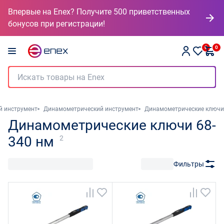
Впервые на Enex? Получите 500 приветственных
бонусов при регистрации!
0
0
й инструмент
Динамометрический инструмент
Динамометрические ключи
Динамометрические ключи 68-
340 нм
2
Фильтры