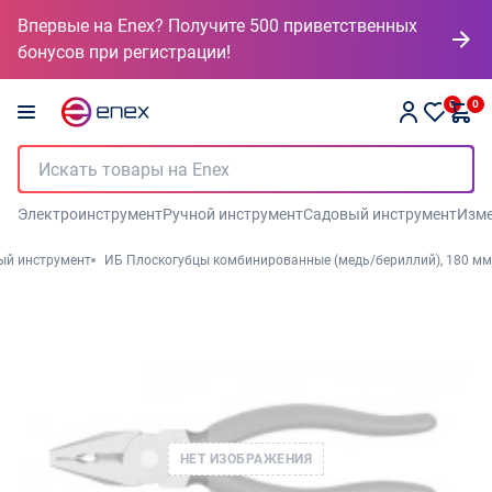
Впервые на Enex? Получите 500 приветственных
бонусов при регистрации!
0
0
Электроинструмент
Ручной инструмент
Садовый инструмент
Изме
ый инструмент
ИБ Плоскогубцы комбинированные (медь/бериллий), 180 мм
НЕТ ИЗОБРАЖЕНИЯ