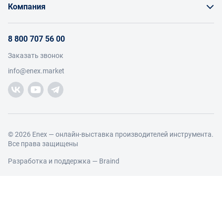
Бонусы и торг
Компания
Инструкции для поставщиков
Оплата и доставка
О проекте
Условия продвижения бренда на Enex
8 800 707 56 00
Возврат
Участники
Условия продаж
Заказать звонок
Работа с обращениями
Каталог товаров
Посетители
info@enex.market
Добавить производителя
Производители
Помощь
Торговые компании
Новости участников
Добавить торговую компанию
Контакты и реквизиты
Правовая информация
© 2026 Enex — онлайн-выставка производителей инструмента.
Все права защищены
Разработка и поддержка —
Braind