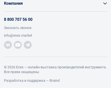
Бонусы и торг
Компания
Инструкции для поставщиков
Оплата и доставка
О проекте
Условия продвижения бренда на Enex
8 800 707 56 00
Возврат
Участники
Условия продаж
Заказать звонок
Работа с обращениями
Каталог товаров
Посетители
info@enex.market
Добавить производителя
Производители
Помощь
Торговые компании
Новости участников
Добавить торговую компанию
Контакты и реквизиты
Правовая информация
© 2026 Enex — онлайн-выставка производителей инструмента.
Все права защищены
Разработка и поддержка —
Braind