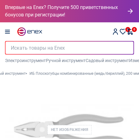
Впервые на Enex? Получите 500 приветственных
бонусов при регистрации!
0
0
Электроинструмент
Ручной инструмент
Садовый инструмент
Изме
ый инструмент
ИБ Плоскогубцы комбинированные (медь/бериллий), 200 мм
НЕТ ИЗОБРАЖЕНИЯ