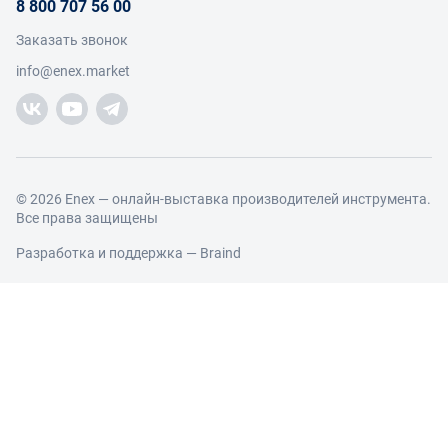
8 800 707 56 00
Возврат
Участники
Условия продаж
Заказать звонок
Работа с обращениями
Каталог товаров
Посетители
info@enex.market
Добавить производителя
Производители
Помощь
Торговые компании
Новости участников
Добавить торговую компанию
Контакты и реквизиты
Правовая информация
© 2026 Enex — онлайн-выставка производителей инструмента.
Все права защищены
Разработка и поддержка —
Braind