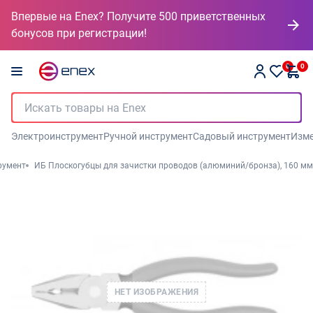
Впервые на Enex? Получите 500 приветственных
бонусов при регистрации!
0
0
Электроинструмент
Ручной инструмент
Садовый инструмент
Изме
румент
ИБ Плоскогубцы для зачистки проводов (алюминий/бронза), 160 мм
НЕТ ИЗОБРАЖЕНИЯ