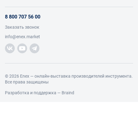
Инструкции для поставщиков
Оплата и доставка
О проекте
Условия продвижения бренда на Enex
8 800 707 56 00
Возврат
Участники
Условия продаж
Заказать звонок
Работа с обращениями
Каталог товаров
Посетители
info@enex.market
Добавить производителя
Производители
Помощь
Торговые компании
Новости участников
Добавить торговую компанию
Контакты и реквизиты
Правовая информация
© 2026 Enex — онлайн-выставка производителей инструмента.
Все права защищены
Разработка и поддержка —
Braind