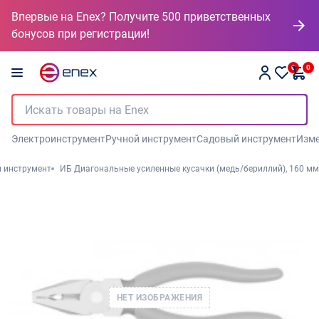
Впервые на Enex? Получите 500 приветственных
бонусов при регистрации!
0
0
Электроинструмент
Ручной инструмент
Садовый инструмент
Изме
 инструмент
ИБ Диагональные усиленные кусачки (медь/бериллий), 160 мм
НЕТ ИЗОБРАЖЕНИЯ