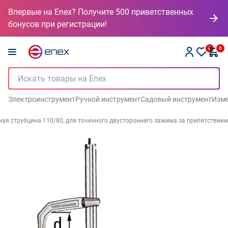
Впервые на Enex? Получите 500 приветственных
бонусов при регистрации!
0
0
Электроинструмент
Ручной инструмент
Садовый инструмент
Изме
ная струбцина 110/80, для точечного двустороннего зажима за препятствием