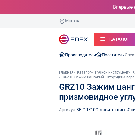
Впервые 
Москва
КАТАЛОГ
Производители
Посетители
Элек
Главная
Каталог
Ручной инструмент
К
GRZ10 Зажим цанговый - Струбцина пара
GRZ10 Зажим цанго
призмовидное угл
Артикул:
BE-GRZ10
Оставить отзыв
Опи