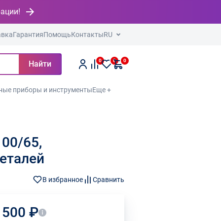
рации!
авка
Гарантия
Помощь
Контакты
RU
0
0
0
Найти
ные приборы и инструменты
Еще +
00/65,
деталей
В избранное
Сравнить
 500 ₽