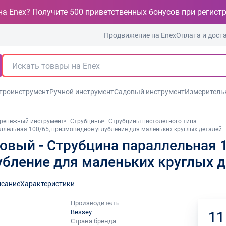
на Enex? Получите 500 приветственных бонусов при регист
Продвижение на Enex
Оплата и дост
троинструмент
Ручной инструмент
Садовый инструмент
Измеритель
репежный инструмент
Струбцины
Струбцины пистолетного типа
ллельная 100/65, призмовидное углубление для маленьких круглых деталей
вый - Струбцина параллельная 1
убление для маленьких круглых 
сание
Характеристики
Производитель
Bessey
11
Страна бренда