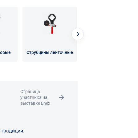
ловые
Струбцины ленточные
Струбцины пружинные
Страница
участника на
выставке Enex
 традиции.