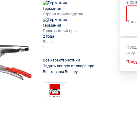
+ 23
Германия
Страна производства
Под 
Германия
Гарантийный срок
2 года
Вес, кг
Пред
1
отсу
Все характеристики
Прод
Задать вопрос о товаре производителю
Все товары Bessey