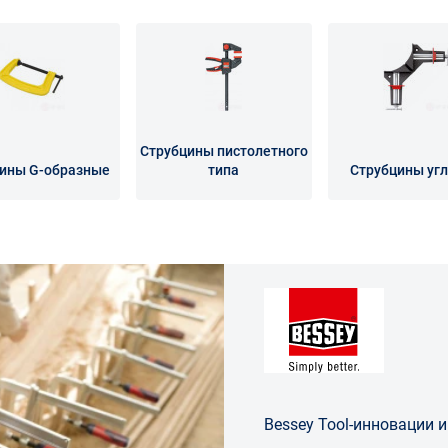
Струбцины пистолетного
ины G-образные
типа
Струбцины уг
Bessey Tool-инновации и