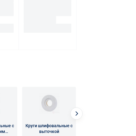
ьные с
Круги шлифовальные с
Круги шлифовальные
ним
выточкой
чашечные