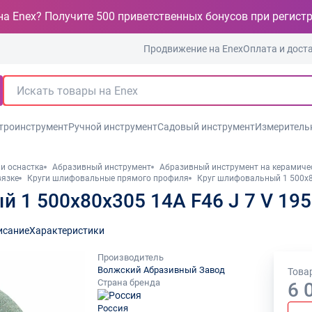
на Enex? Получите 500 приветственных бонусов при регист
Продвижение на Enex
Оплата и дост
троинструмент
Ручной инструмент
Садовый инструмент
Измеритель
и оснастка
Абразивный инструмент
Абразивный инструмент на керамиче
вязке
Круги шлифовальные прямого профиля
Круг шлифовальный 1 500х8
 1 500х80х305 14А F46 J 7 V 19
исание
Характеристики
Производитель
Волжский Абразивный Завод
Товар
Страна бренда
6 
Россия