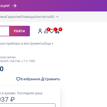
рации!
авка
Гарантия
Помощь
Контакты
RU
0
0
0
Найти
ные приборы и инструменты
Еще +
ской связке
0х305 14А F46 J 7 V 1950
50
В избранное
Сравнить
 в архиве. Последняя цена:
037 ₽