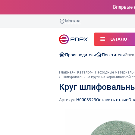
Впервые 
Москва
КАТАЛОГ
Производители
Посетители
Элек
Главная
Каталог
Расходные материалы 
Шлифовальные круги на керамической с
Круг шлифовальный
Артикул:
Н0003923
Оставить отзыв
Оп