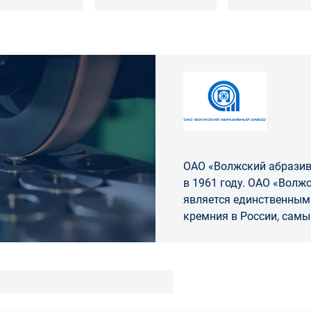
коническим пр
ОАО «Волжский абразив
в 1961 году. ОАО «Волжский абразивный завод»
является единственным
кремния в России, сам
карбида кремния в Евр
производителем абрази
керамичес...