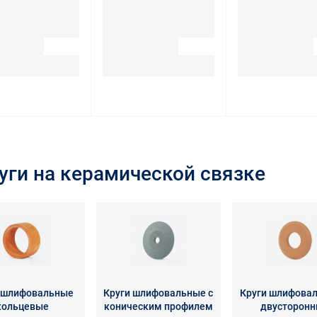
ги на керамической связке
 шлифовальные
Круги шлифовальные с
Круги шлифовал
кольцевые
коническим профилем
двусторон