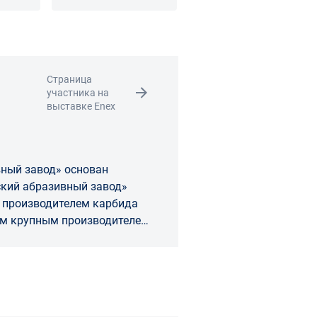
офилем
цилиндрические
Страница
участника на
выставке Enex
ный завод» основан
 производителем карбида
ым крупным производителем
опе и крупнейшим
вного инструмента на