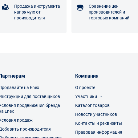
Продажа инструмента
Сравнение цен
напрямую от
производителей и
производителя
торговых компаний
Партнерам
Компания
Продавайте на Enex
О проекте
Инструкции для поставщиков
Участники
Условия продвижения бренда
Каталог товаров
Посетители
на Enex
Производители
Новости участников
Торговые компании
Условия продаж
Контакты и реквизиты
Добавить производителя
Правовая информация
Добавить торговую компанию