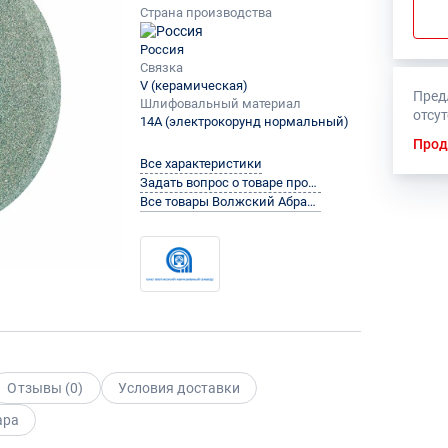
Страна производства
Россия
Связка
V (керамическая)
Пред
Шлифовальный материал
отсу
14A (электрокорунд нормальный)
Прод
Все характеристики
Задать вопрос о товаре производителю
Все товары Волжский Абразивный Завод
Отзывы (
0
)
Условия доставки
ара