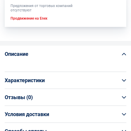
Предложения от торговых компаний
отсутствуют
Продвижение на Enex
Описание
Характеристики
Отзывы (
0
)
Общая информация
Производитель
Условия доставки
НАПИСАТЬ ОТЗЫВ
Волжский Абразивный Завод
Артикул
Условия доставки
Н0003859