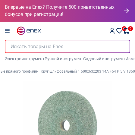
Впервые на Enex? Получите 500 приветственных
бонусов при регистрации!
0
0
Электроинструмент
Ручной инструмент
Садовый инструмент
Изме
ные прямого профиля
Круг шлифовальный 1 500х63х203 14А F54 P 5 V 1350