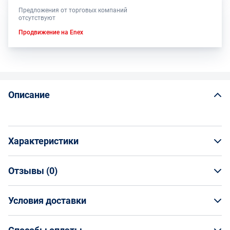
Предложения от торговых компаний
отсутствуют
Продвижение на Enex
Описание
Характеристики
Отзывы (
0
)
Общая информация
Производитель
Условия доставки
НАПИСАТЬ ОТЗЫВ
Волжский Абразивный Завод
Артикул
Условия доставки
Н0128583