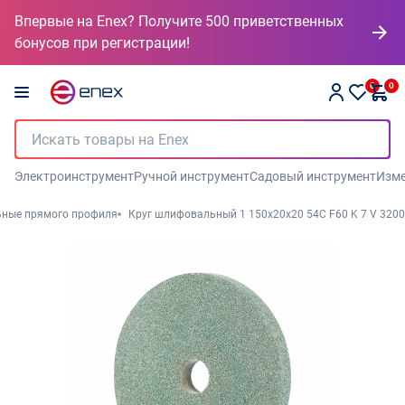
Впервые на Enex? Получите 500 приветственных
бонусов при регистрации!
0
0
Электроинструмент
Ручной инструмент
Садовый инструмент
Изме
ьные прямого профиля
Круг шлифовальный 1 150х20х20 54С F60 K 7 V 3200