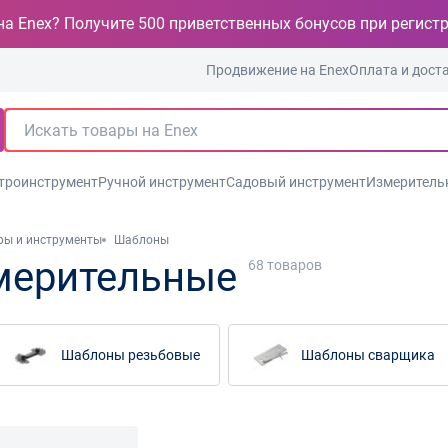
на Enex? Получите 500 приветственных бонусов при регист
Продвижение на Enex
Оплата и дост
троинструмент
Ручной инструмент
Садовый инструмент
Измеритель
ры и инструменты
Шаблоны
мерительные
68
товаров
Шаблоны резьбовые
Шаблоны сварщика