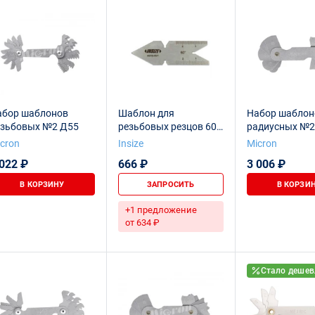
абор шаблонов
Шаблон для
Набор шаблон
езьбовых №2 Д55
резьбовых резцов 60°,
радиусных №2 
4810-601
25мм) Micron с
cron
Insize
Micron
калибровкой
 022 ₽
666 ₽
3 006 ₽
В КОРЗИНУ
ЗАПРОСИТЬ
В КОРЗИ
+1 предложение
от 634 ₽
Стало дешев