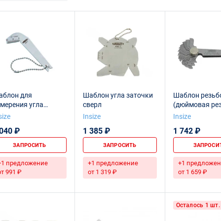
аблон для
Шаблон угла заточки
Шаблон резьб
мерения угла
сверл
(дюймовая ре
точки сверл
60°) 30 шт.
size
Insize
Insize
 040 ₽
1 385 ₽
1 742 ₽
ЗАПРОСИТЬ
ЗАПРОСИТЬ
ЗАПРОСИ
+1 предложение
+1 предложение
+1 предложен
от 991 ₽
от 1 319 ₽
от 1 659 ₽
Осталось 1 шт.