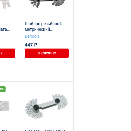
Шаблон резьбовой
шага
метрический
резьбы
(резьбомер) (0,4-6) 60
Beltools
гр. (20шт) Beltools
447 ₽
НУ
В КОРЗИНУ
ле