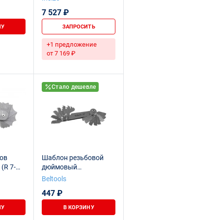
2;14;16;18;20;22;25)
7 527 ₽
НУ
ЗАПРОСИТЬ
+1 предложение
от 7 169 ₽
Стало дешевле
ов
Шаблон резьбовой
(R 7-
дюймовый
(резьбомер) (4,5-28)
Beltools
55 гр. (16шт) Beltools
447 ₽
НУ
В КОРЗИНУ