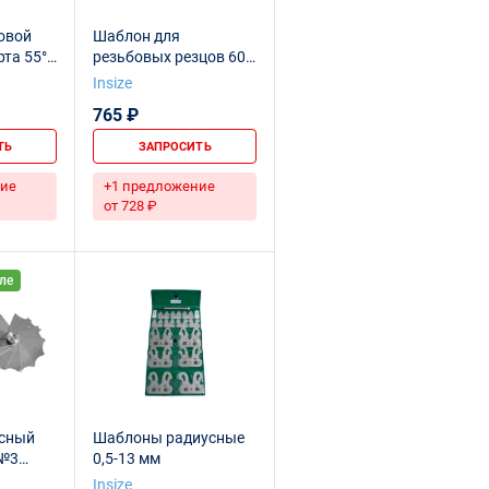
овой
Шаблон для
та 55°)
резьбовых резцов 60°,
4810-602
Insize
765 ₽
ТЬ
ЗАПРОСИТЬ
ие
+1 предложение
от 728 ₽
ле
сный
Шаблоны радиусные
 №3
0,5-13 мм
Insize