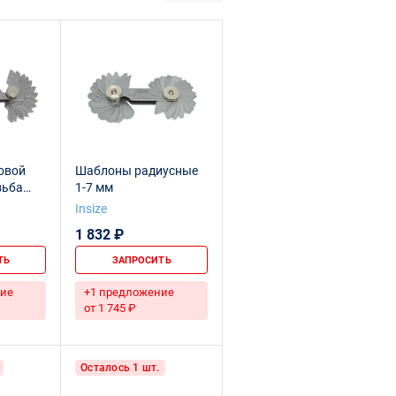
овой
Шаблоны радиусные
зьба
1-7 мм
Insize
1 832 ₽
ТЬ
ЗАПРОСИТЬ
ие
+1 предложение
от 1 745 ₽
Осталось 1 шт.