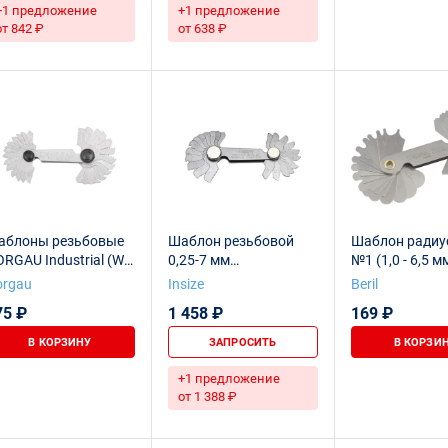
+1 предложение
+1 предложение
от 842 ₽
от 638 ₽
аблоны резьбовые
Шаблон резьбовой
Шаблон радиу
RGAU Industrial (W),
0,25-7 мм
№1 (1,0 - 6,5 м
 шт
(метрический 60°) 24
orgau
Insize
Beril
шт.
75 ₽
1 458 ₽
169 ₽
В КОРЗИНУ
ЗАПРОСИТЬ
В КОРЗИ
+1 предложение
от 1 388 ₽