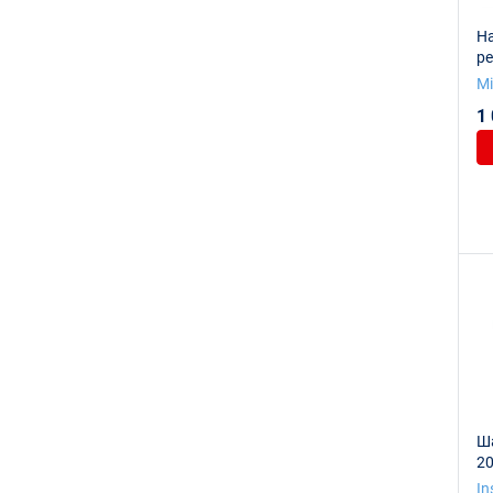
Н
р
Mi
1
Ша
20
In