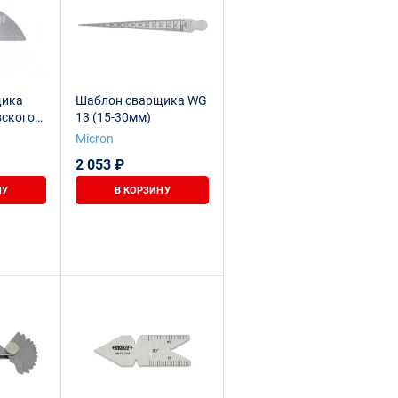
щика
Шаблон сварщика WG
ского)
13 (15-30мм)
Micron
2 053 ₽
НУ
В КОРЗИНУ