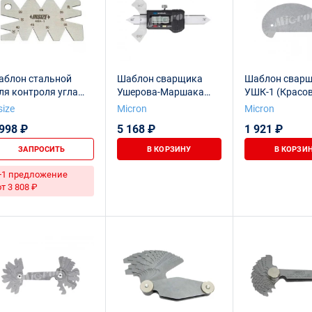
аблон стальной
Шаблон сварщика
Шаблон свар
ля контроля угла
Ушерова-Маршака
УШК-1 (Красов
точки)
цифровой
нержавеющий
size
Micron
Micron
 998 ₽
5 168 ₽
1 921 ₽
ЗАПРОСИТЬ
В КОРЗИНУ
В КОРЗИ
+1 предложение
от 3 808 ₽