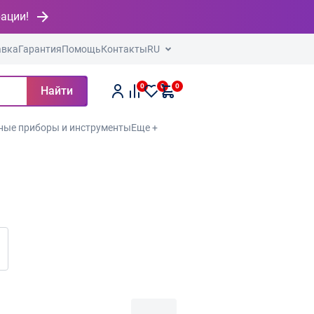
рации!
авка
Гарантия
Помощь
Контакты
RU
0
0
0
Найти
ные приборы и инструменты
Еще +