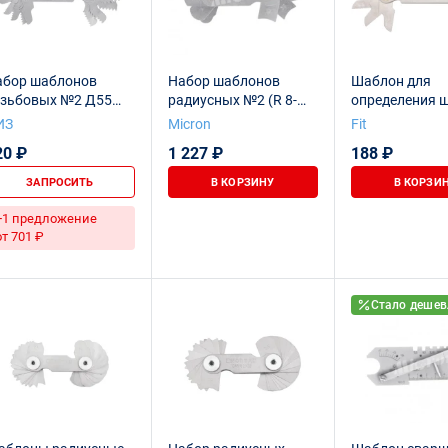
абор шаблонов
Набор шаблонов
Шаблон для
езьбовых №2 Д55
радиусных №2 (R 8-
определения 
ИЗ
25мм)
метрической 
ИЗ
Micron
Fit
20 ₽
1 227 ₽
188 ₽
ЗАПРОСИТЬ
В КОРЗИНУ
В КОРЗИ
+1 предложение
от 701 ₽
Стало дешев