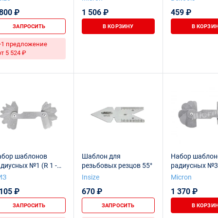
(R7;8;9;10;11;1
 800 ₽
1 506 ₽
459 ₽
Beltools
ЗАПРОСИТЬ
В КОРЗИНУ
В КОРЗИ
+1 предложение
от 5 524 ₽
абор шаблонов
Шаблон для
Набор шаблон
диусных №1 (R 1 -
резьбовых резцов 55°
радиусных №3 
мм) ЧИЗ
25мм)
ИЗ
Insize
Micron
 105 ₽
670 ₽
1 370 ₽
ЗАПРОСИТЬ
ЗАПРОСИТЬ
В КОРЗИ