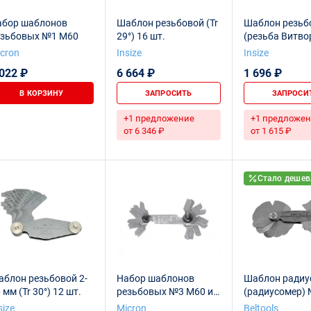
абор шаблонов
Шаблон резьбовой (Tr
Шаблон резьб
езьбовых №1 М60
29°) 16 шт.
(резьба Витвор
28 шт.
cron
Insize
Insize
 022 ₽
6 664 ₽
1 696 ₽
В КОРЗИНУ
ЗАПРОСИТЬ
ЗАПРОСИ
+1 предложение
+1 предложен
от 6 346 ₽
от 1 615 ₽
Стало дешев
блон резьбовой 2-
Набор шаблонов
Шаблон радиу
 мм (Tr 30°) 12 шт.
резьбовых №3 М60 и
(радиусомер)
Д55
(12шт)
size
Micron
Beltools