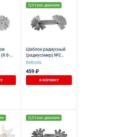
Стало дешевле
ов
Шаблон радиусный
(R 8-
(радиусомер) №2
(6шт)
Beltools
(R8;10;12;16;20;25)
459 ₽
Beltools
НУ
В КОРЗИНУ
ле
Стало дешевле