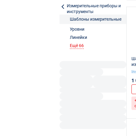
Измерительные приборы и
инструменты
Шаблоны измерительные
Уровни
Линейки
Ещё 66
Ш
из
за
In
1