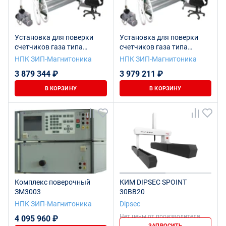
Установка для поверки
Установка для поверки
счетчиков газа типа
счетчиков газа типа
551031М
551031М-01
НПК ЗИП-Магнитоника
НПК ЗИП-Магнитоника
3 879 344 ₽
3 979 211 ₽
В КОРЗИНУ
В КОРЗИНУ
Комплекс поверочный
КИМ DIPSEC SPOINT
ЗМ3003
30BB20
НПК ЗИП-Магнитоника
Dipsec
Нет цены от производителя
4 095 960 ₽
ЗАПРОСИТЬ