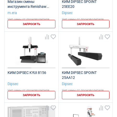
Магазин смены
КИМ DIPSEC SPOINT
инструмента Renishaw
25EE20
SCR200
m.era
Dipsec
Нет цены от производителя
Нет цены от производителя
ЗАПРОСИТЬ
ЗАПРОСИТЬ
КИМ DIPSEC KYUI 8156
КИМ DIPSEC SPOINT
25AA12
Dipsec
Dipsec
Нет цены от производителя
Нет цены от производителя
ЗАПРОСИТЬ
ЗАПРОСИТЬ