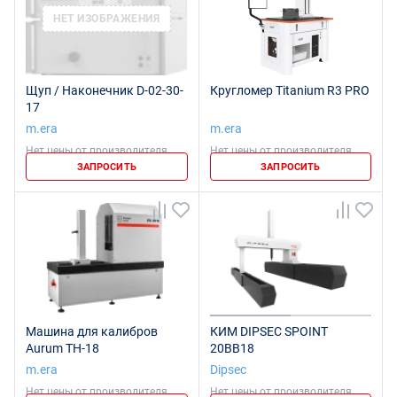
НЕТ ИЗОБРАЖЕНИЯ
Щуп / Наконечник D-02-30-
Кругломер Titanium R3 PRO
17
m.era
m.era
Нет цены от производителя
Нет цены от производителя
ЗАПРОСИТЬ
ЗАПРОСИТЬ
Машина для калибров
КИМ DIPSEC SPOINT
Aurum TH-18
20BB18
m.era
Dipsec
Нет цены от производителя
Нет цены от производителя