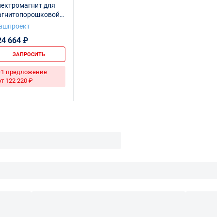
лектромагнит для
агнитопорошковой
ефектоскопии
ашпроект
МА-200
24 664 ₽
ЗАПРОСИТЬ
+1 предложение
от 122 220 ₽