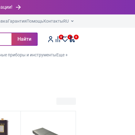
рации!
авка
Гарантия
Помощь
Контакты
RU
0
0
0
Найти
ные приборы и инструменты
Еще +