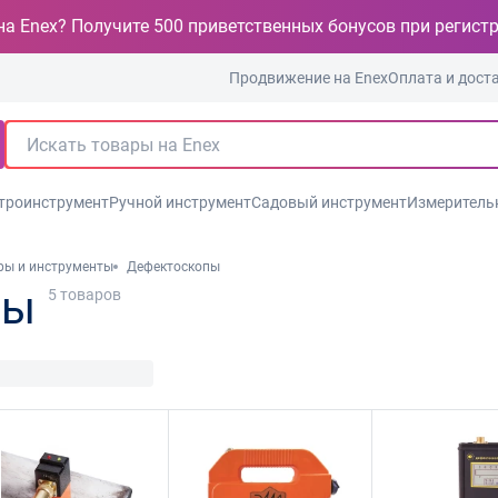
на Enex? Получите 500 приветственных бонусов при регист
Продвижение на Enex
Оплата и дост
троинструмент
Ручной инструмент
Садовый инструмент
Измеритель
ры и инструменты
Дефектоскопы
пы
5
товаров