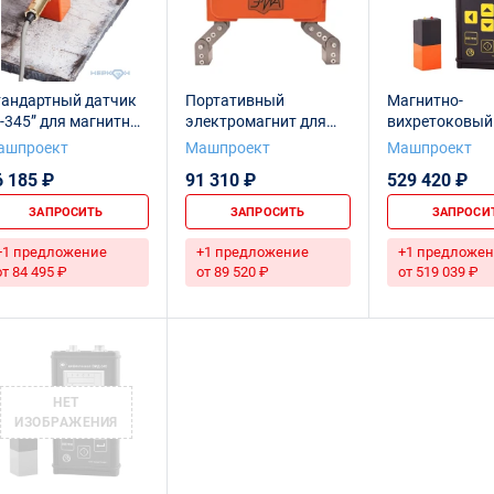
тандартный датчик
Портативный
Магнитно-
-345” для магнитно-
электромагнит для
вихретоковый
ихретокового
магнитопорошковой
дефектоскоп 
ашпроект
Машпроект
Машпроект
ефектоскопа
дефектоскопии
6 185 ₽
91 310 ₽
529 420 ₽
ИД-345
ЭМА-100
ЗАПРОСИТЬ
ЗАПРОСИТЬ
ЗАПРОСИ
+1 предложение
+1 предложение
+1 предложен
от 84 495 ₽
от 89 520 ₽
от 519 039 ₽
НЕТ
ИЗОБРАЖЕНИЯ