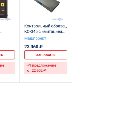
Контрольный образец
КО-345 с имитацией
ВИД-345
трещины
Машпроект
23 360 ₽
ТЬ
ЗАПРОСИТЬ
ие
+1 предложение
от 22 902 ₽