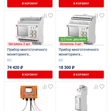
В КОРЗИНУ
В КОРЗИНУ
Стало дешевле
Осталось 2 шт.
Осталось 3 шт.
Прибор многоточечного
Прибор многоточечного
мониторинга
мониторинга
электроэнергии КСМ-М1-2-
электроэнергии КСМ-М2-1-
КС
КС
2-1-400А-380В-12
0-1-50А/75мВ-1000В
74 420 ₽
18 300 ₽
В КОРЗИНУ
В КОРЗИНУ