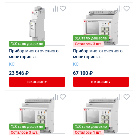
Стало дешевле
Стало дешевле
Осталось 3 шт.
Прибор многоточечного
Прибор многоточечного
мониторинга
мониторинга
электроэнергии КСМ-М3-1-
электроэнергии КСМ-М1-2-
КС
КС
2-1-50А-380В-3-2
2-1-200А-380В-12
23 546 ₽
67 100 ₽
В КОРЗИНУ
В КОРЗИНУ
Стало дешевле
Стало дешевле
Осталось 3 шт.
Осталось 1 шт.