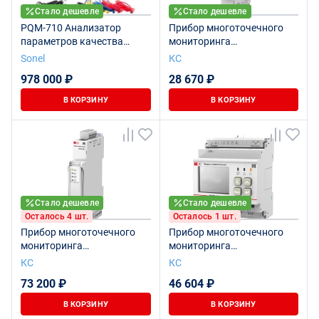
Стало дешевле
Стало дешевле
PQM-710 Анализатор
Прибор многоточечного
параметров качества
мониторинга
электрической энергии
электроэнергии КСМ-М3-1-
Sonel
КС
2-1-200А-380В-3-2
978 000 ₽
28 670 ₽
В КОРЗИНУ
В КОРЗИНУ
Стало дешевле
Стало дешевле
Осталось 4 шт.
Осталось 1 шт.
Прибор многоточечного
Прибор многоточечного
мониторинга
мониторинга
электроэнергии КСМ-М3-1-
электроэнергии КСМ-М1-2-
КС
КС
3-1-3000А-380В-3-2
2-1-5А-380В-12
73 200 ₽
46 604 ₽
В КОРЗИНУ
В КОРЗИНУ