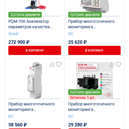
Стало дешевле
Стало дешевле
PQM-700 Анализатор
Прибор многоточечного
параметров качества
мониторинга
электрической энергии
электроэнергии КСМ-М1-1-
Sonel
КС
0-1-5А-380В
272 900 ₽
25 620 ₽
В КОРЗИНУ
В КОРЗИНУ
Стало дешевле
Осталось 1 шт.
Прибор многоточечного
Прибор многоточечного
мониторинга
мониторинга
электроэнергии КСМ-М3-1-
электроэнергии КСМ-М4-
КС
КС
3-1-1000А-380В-3-2
400
58 560 ₽
29 280 ₽