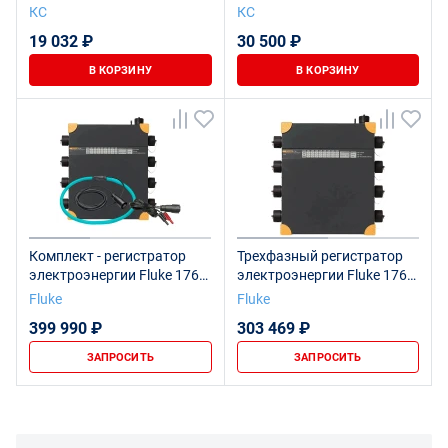
электроэнергии КСМ-М4-
электроэнергии КСМ-М3-1-
КС
КС
250
2-1-400А-380В-3-2
19 032 ₽
30 500 ₽
В КОРЗИНУ
В КОРЗИНУ
Комплект - регистратор
Трехфазный регистратор
электроэнергии Fluke 1760
электроэнергии Fluke 1760
Basic с
Basic
Fluke
Fluke
токоизмерительным
399 990 ₽
303 469 ₽
датчиком Fluke TPS FLEX
24-TF-II и тестером-
ЗАПРОСИТЬ
ЗАПРОСИТЬ
пробником напряжения
Fluke EP2083A