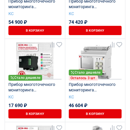
Прибор многоточечного
Прибор многоточечного
мониторинга
мониторинга
электроэнергии КСМ-М1-2-
электроэнергии КСМ-М1-2-
КС
КС
2-1-100А-380В-12
3-1-2000А-380В-3
54 900 ₽
74 420 ₽
В КОРЗИНУ
В КОРЗИНУ
Стало дешевле
Стало дешевле
Осталось 3 шт.
Прибор многоточечного
Прибор многоточечного
мониторинга
мониторинга
электроэнергии КСМ-М4-
электроэнергии КСМ-М1-2-
КС
КС
63
2-1-50А-380В-12
17 690 ₽
46 604 ₽
В КОРЗИНУ
В КОРЗИНУ