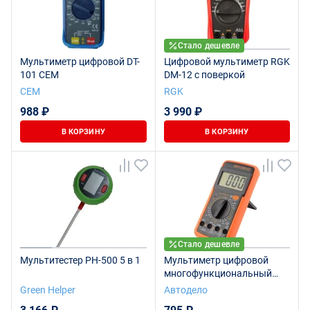
Стало дешевле
Мультиметр цифровой DT-
Цифровой мультиметр RGK
101 CEM
DM-12 с поверкой
СЕМ
RGK
988 ₽
3 990 ₽
В КОРЗИНУ
В КОРЗИНУ
Стало дешевле
Мультитестер PH-500 5 в 1
Мультиметр цифровой
многофункциональный
(АвтоDело) 40927
Green Helper
Автодело