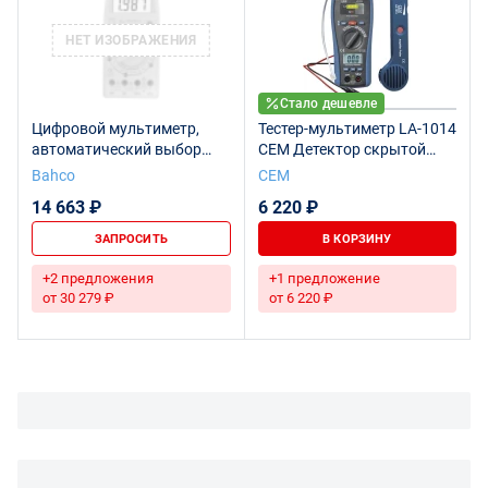
НЕТ ИЗОБРАЖЕНИЯ
Стало дешевле
Цифровой мультиметр,
Тестер-мультиметр LA-1014
автоматический выбор
CEM Детектор скрытой
диапазона, истинное
проводки
Bahco
СЕМ
среднеквадратичное
14 663 ₽
6 220 ₽
значение 1000 В, с портом
для подключения к ПК
ЗАПРОСИТЬ
В КОРЗИНУ
+2 предложения
+1 предложение
от 30 279 ₽
от 6 220 ₽