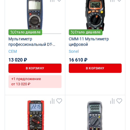
Стало дешевле
Стало дешевле
Мультиметр
CMM-11 Мультиметр
профессиональный DT-
цифровой
9918T CEM (Госреестр РФ)
СЕМ
Sonel
13 020 ₽
16 610 ₽
В КОРЗИНУ
В КОРЗИНУ
+1 предложение
от 13 020 ₽