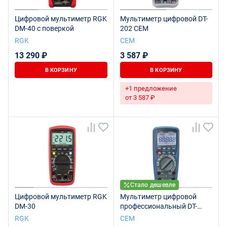
Цифровой мультиметр RGK
Мультиметр цифровой DT-
DM-40 с поверкой
202 CEM
RGK
СЕМ
13 290 ₽
3 587 ₽
В КОРЗИНУ
В КОРЗИНУ
+1 предложение
от 3 587 ₽
Стало дешевле
Цифровой мультиметр RGK
Мультиметр цифровой
DM-30
профессиональный DT-
9939 CEM Беспроводной
RGK
СЕМ
USB интерфейс (Госреестр