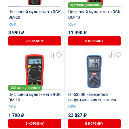
Стало дешевле
Цифровой мультиметр RGK
Цифровой мультиметр RGK
DM-20
DM-40
RGK
RGK
3 990 ₽
11 490 ₽
В КОРЗИНУ
В КОРЗИНУ
Стало дешевле
Цифровой мультиметр RGK
DT-5300B измеритель
DM-10
сопротивления заземления
DT-5300B CEM
RGK
СЕМ
1 790 ₽
23 827 ₽
В КОРЗИНУ
В КОРЗИНУ