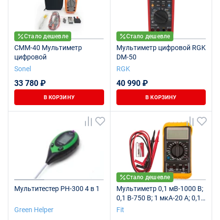
Стало дешевле
Стало дешевле
CMM-40 Мультиметр
Мультиметр цифровой RGK
цифровой
DM-50
Sonel
RGK
33 780 ₽
40 990 ₽
В КОРЗИНУ
В КОРЗИНУ
Стало дешевле
Мультитестер PH-300 4 в 1
Мультиметр 0,1 мВ-1000 В;
0,1 В-750 В; 1 мкА-20 А; 0,1
Ом-20 МОм; коробка
Green Helper
Fit