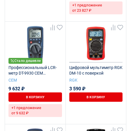
+1 предложение
от 23 827 ₽
Стало дешевле
Профессиональный LCR-
Цифровой мультиметр RGK
метр DT-9930 CEM
DM-10 с поверкой
мультиметр
СЕМ
RGK
9 632 ₽
3 590 ₽
В КОРЗИНУ
В КОРЗИНУ
+1 предложение
от 9 632 ₽