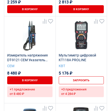
2 259 ₽
2 813 ₽
В КОРЗИНУ
В КОРЗИНУ
Измеритель напряжения
Мультиметр цифровой
DT-9121 CEM Указатель
KT118A PROLINE
напряжения и
СЕМ
КВТ
правильности
8 480 ₽
5 176 ₽
подключения
В КОРЗИНУ
ЗАПРОСИТЬ
+1 предложение
+3 предложения
от 8 480 ₽
от 4 284 ₽