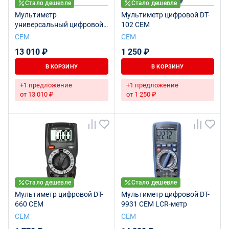
Стало дешевле
Стало дешевле
Мультиметр
Мультиметр цифровой DT-
универсальный цифровой
102 CEM
DT-61 CEM мультиметр с
СЕМ
СЕМ
функциями шумомера,
13 010 ₽
1 250 ₽
люксметра и параметров
окружающей среды (6 в 1)
В КОРЗИНУ
В КОРЗИНУ
+1 предложение
+1 предложение
от 13 010 ₽
от 1 250 ₽
Стало дешевле
Стало дешевле
Мультиметр цифровой DT-
Мультиметр цифровой DT-
660 CEM
9931 CEM LCR-метр
СЕМ
СЕМ