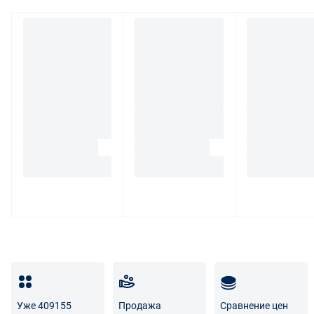
При обнаружении в товаре какого-либо недостатка
производитель и (или) маркетплейс вправе
потребовать у покупателя предоставить фото товара,
заявленного дефекта, упаковки, маркировки
(шильдика) производителя.
Если покупатель, являющийся юридическим лицом
(индивидуальным предпринимателем) откажется от
товара ненадлежащего качества, такой покупатель
обязан возвратить такой товар поставщику.
Покупатель - физическое лицо может также вернуть
товар по адресу поставщика либо Маркетплейса.
Транспортные расходы по возврату некачественного
товара несет поставщик либо Маркетплейс.
Разница между оттенками товаров на фото и
реальными товарами не является признаком
некачественности.
Уже 409155
Продажа
Сравнение цен