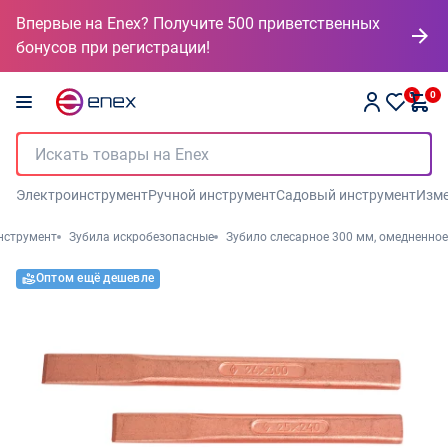
Впервые на Enex? Получите 500 приветственных
бонусов при регистрации!
0
0
Электроинструмент
Ручной инструмент
Садовый инструмент
Изме
нструмент
Зубила искробезопасные
Зубило слесарное 300 мм, омедненное
Оптом ещё дешевле