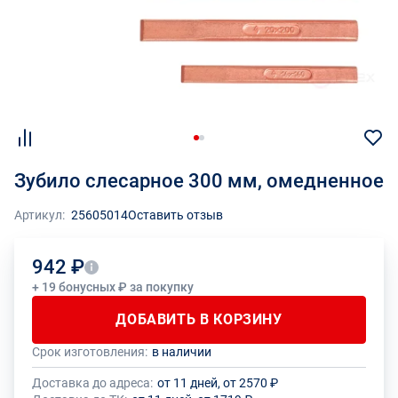
Зубило слесарное 300 мм, омедненное
Артикул:
25605014
Оставить отзыв
942 ₽
+ 19 бонусных ₽ за покупку
ДОБАВИТЬ В КОРЗИНУ
Срок изготовления:
в наличии
Общее количество данного товара должно быть кратно размеру
На данный товар производителем установлено ограничение по
упаковки (1 шт.)
размеру минимального заказа
Доставка до адреса:
от 11 дней, от 2570 ₽