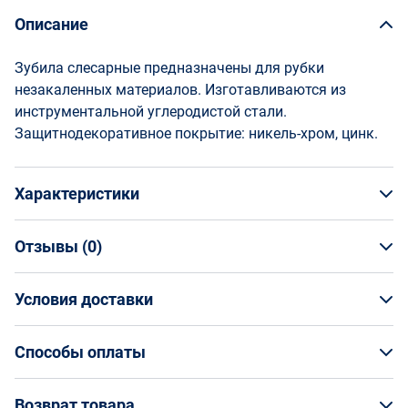
Описание
Зубила слесарные предназначены для рубки
незакаленных материалов. Изготавливаются из
инструментальной углеродистой стали.
Защитнодекоративное покрытие: никель-хром, цинк.
Характеристики
Отзывы (
0
)
Общая информация
Производитель
Отзывы (
Условия доставки
0
)
НАПИСАТЬ ОТЗЫВ
Новосибирский инструментальный завод
Артикул
Условия доставки
25605014
Способы оплаты
Страна производства
Кто обеспечивает доставку товаров?
Россия
Способы оплаты
Возврат товара