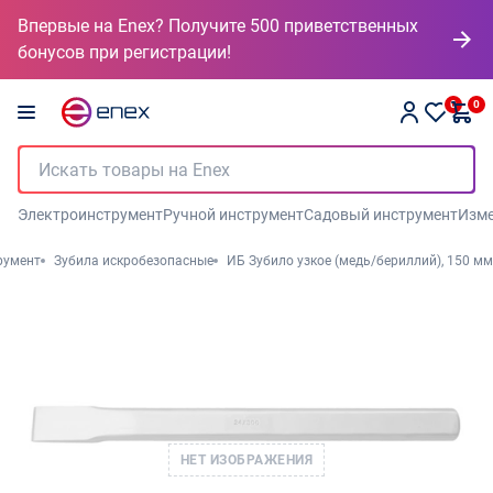
Впервые на Enex? Получите 500 приветственных
бонусов при регистрации!
0
0
Электроинструмент
Ручной инструмент
Садовый инструмент
Изме
румент
Зубила искробезопасные
ИБ Зубило узкое (медь/бериллий), 150 мм
НЕТ ИЗОБРАЖЕНИЯ