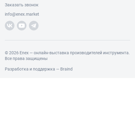
Условия продаж
Заказать звонок
Работа с обращениями
Каталог товаров
Посетители
info@enex.market
Добавить производителя
Производители
Помощь
Торговые компании
Новости участников
Добавить торговую компанию
Контакты и реквизиты
Правовая информация
© 2026 Enex — онлайн-выставка производителей инструмента.
Все права защищены
Разработка и поддержка —
Braind