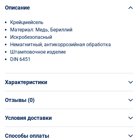
Описание
Крейцмейсель
Материал: Медь, Бериллий
Искробезопасный
Немагнитный, антикоррозийная обработка
Штамповочное изделие
DIN 6451
Характеристики
Отзывы (
0
)
Общая информация
Производитель
Условия доставки
НАПИСАТЬ ОТЗЫВ
Bahco
Артикул
Условия доставки
NSB604-150
Способы оплаты