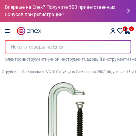
Впервые на Enex? Получите 500 приветственных
бонусов при регистрации!
0
0
Электроинструмент
Ручной инструмент
Садовый инструмент
Изме
Струбцины G-образные
VC10 Струбцина C-образная 250/100, усилие: 15 кН