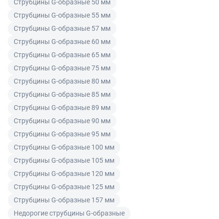
Струбцины G-образные 50 мм
гарантийного срока на товар и потребовать возврата
покупателем при его оплате.
Струбцины G-образные 55 мм
Читать подробнее правила Продажи и доставки
уплаченной за товар денежной суммы. Товар
Струбцины G-образные 57 мм
ненадлежащего качества по согласованию с
Читать подробнее правила Продажи и доставки
Струбцины G-образные 60 мм
покупателем может быть заменен на аналогичный
товар надлежащего качества.
Струбцины G-образные 65 мм
Струбцины G-образные 75 мм
Для юридических лиц
Струбцины G-образные 80 мм
Покупатель, являющийся юридическим лицом
Струбцины G-образные 85 мм
(индивидуальным предпринимателем) в случае
Струбцины G-образные 89 мм
передачи ему Товара ненадлежащего качества вправе
Струбцины G-образные 90 мм
предъявить требования, предусмотренный статьей
Струбцины G-образные 95 мм
475 ГК РФ.
Струбцины G-образные 100 мм
Распределение ответственности
Струбцины G-образные 105 мм
Струбцины G-образные 120 мм
В случае возврата/замены некачественного товара
Струбцины G-образные 125 мм
расходы по доставке товара оплачивает поставщик.
Струбцины G-образные 157 мм
Поставщик оставляет за собой право принять товар
Недорогие струбцины G-образные
ненадлежащего качества у покупателя и в случае