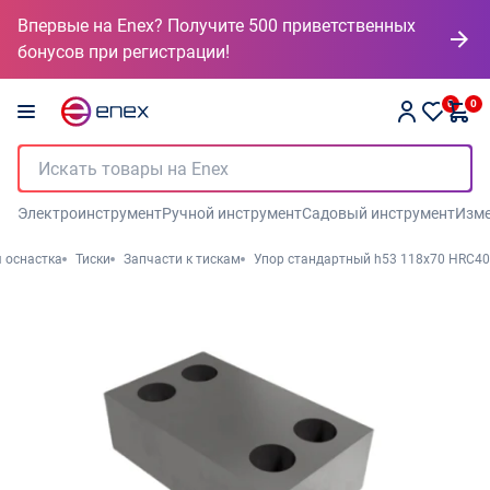
Впервые на Enex? Получите 500 приветственных
бонусов при регистрации!
0
0
Электроинструмент
Ручной инструмент
Садовый инструмент
Изме
 оснастка
Тиски
Запчасти к тискам
Упор стандартный h53 118x70 HRC40