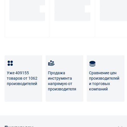
(индивидуальным предпринимателем) откажется от
товара ненадлежащего качества, такой покупатель
обязан возвратить такой товар поставщику.
Покупатель - физическое лицо может также вернуть
товар по адресу поставщика либо Маркетплейса.
Транспортные расходы по возврату некачественного
товара несет поставщик либо Маркетплейс.
Разница между оттенками товаров на фото и
реальными товарами не является признаком
Уже 409155
Продажа
Сравнение цен
некачественности.
товаров от 1062
инструмента
производителей
производителей
напрямую от
и торговых
Для вопросов о возврате либо обмене товара просим
производителя
компаний
связаться с нами по телефону
8 800 707-56-00
либо по
электронной почте:
info@enex.market
.
Полный перечень условий возврата и обмена