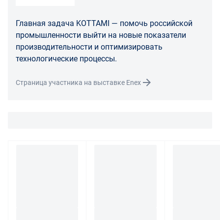
В случае возврата/замены некачественного товара
Главная задача KOTTAMI — помочь российской
расходы по доставке товара оплачивает поставщик.
промышленности выйти на новые показатели
Поставщик оставляет за собой право принять товар
производительности и оптимизировать
ненадлежащего качества у покупателя и в случае
технологические процессы.
необходимости провести проверку качества товара.
Если в результате экспертизы товара установлено, что
Страница участника на выставке Enex
его недостатки возникли вследствие обстоятельств,
за которые не отвечает поставщик, покупатель обязан
возместить поставщику расходы на проведение
экспертизы, а также связанные с ее проведением
расходы на хранение и транспортировку товара.
При обнаружении в товаре какого-либо недостатка
производитель и (или) маркетплейс вправе
потребовать у покупателя предоставить фото товара,
заявленного дефекта, упаковки, маркировки
(шильдика) производителя.
Если покупатель, являющийся юридическим лицом