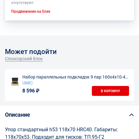
отсутствуют
Продвижение на Enex
Может подойти
Спонсорский блок
Набор параллельных подкладок 9 пар 160x4x10-42
мм
UMIC
8 596 ₽
В КОРЗИНУ
Описание
Упор стандартный h53 118x70 HRC40. Габариты:
118x70x53. Подходит для тисков: ТП 95-Г2