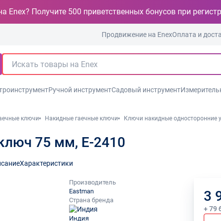
на Enex? Получите 500 приветственных бонусов при регист
Продвижение на Enex
Оплата и дост
троинструмент
Ручной инструмент
Садовый инструмент
Измеритель
аечные ключи
Накидные гаечные ключи
Ключи накидные односторонние 
ключ 75 мм, E-2410
сание
Характеристики
Производитель
Eastman
3 
Страна бренда
+ 79 
Индия