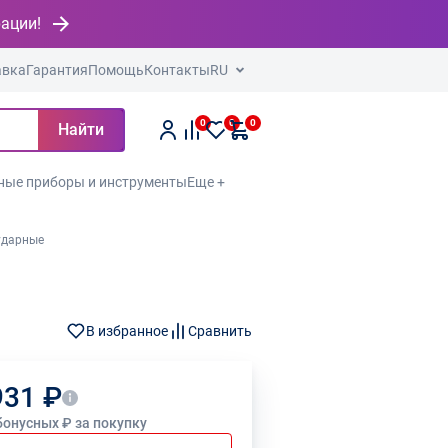
рации!
авка
Гарантия
Помощь
Контакты
RU
0
0
0
Найти
ные приборы и инструменты
Еще +
ударные
В избранное
Сравнить
931 ₽
бонусных ₽ за покупку