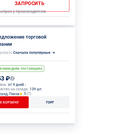
ЗАПРОСИТЬ
запрос у производителя
едложение торговой
пании
ровать:
Сначала популярные
комендуем поставщика
53 ₽
вка:
от 9 дней
ество на складе:
139 шт.
5
(7)
рунд, Пенза
В КОРЗИНУ
ТОРГ