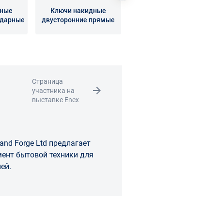
дные
Ключи накидные
Ключи накидные
ударные
двусторонние прямые
односторонние
коленчатые
Страница
участника на
выставке Enex
and Forge Ltd предлагает
ент бытовой техники для
ей.