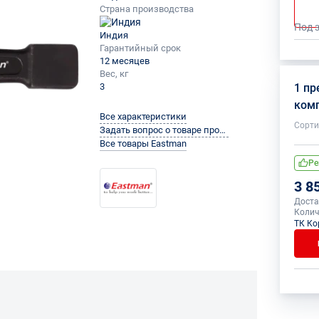
Страна производства
Под 
Индия
Гарантийный срок
12 месяцев
Вес, кг
3
1 пр
ком
Все характеристики
Сорти
Задать вопрос о товаре производителю
Все товары Eastman
Ре
3 8
Доста
Колич
ТК Ко