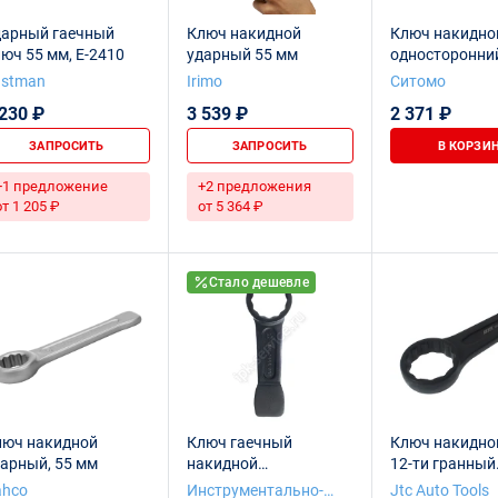
дарный гаечный
Ключ накидной
Ключ накидно
юч 55 мм, E-2410
ударный 55 мм
односторонни
ударный 55 м
astman
Irimo
Ситомо
SITOMO
 230 ₽
3 539 ₽
2 371 ₽
ЗАПРОСИТЬ
ЗАПРОСИТЬ
В КОРЗИ
+1 предложение
+2 предложения
от 1 205 ₽
от 5 364 ₽
Стало дешевле
люч накидной
Ключ гаечный
Ключ накидно
арный, 55 мм
накидной
12-ти гранный
односторонний
ударный JTC
ahco
Инструментально-
Jtc Auto Tools