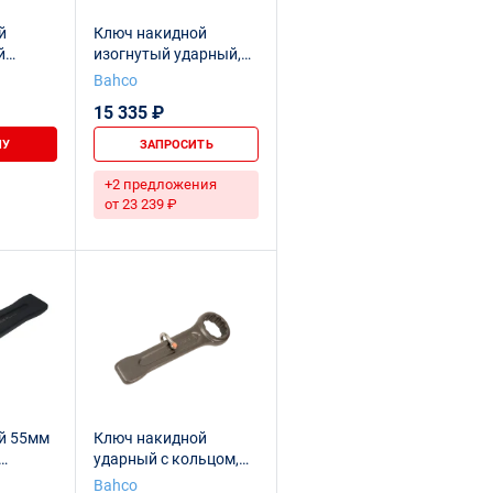
й
Ключ накидной
й
изогнутый ударный,
м
55 мм
Bahco
15 335 ₽
НУ
ЗАПРОСИТЬ
+2 предложения
от 23 239 ₽
й 55мм
Ключ накидной
ударный с кольцом,
55 мм
Bahco