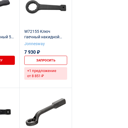
W72155 Ключ
рный 55
гаечный накидной
 NORGAU
ударный, 55 мм
Jonnesway
7 930 ₽
НУ
ЗАПРОСИТЬ
+1 предложение
от 8 851 ₽