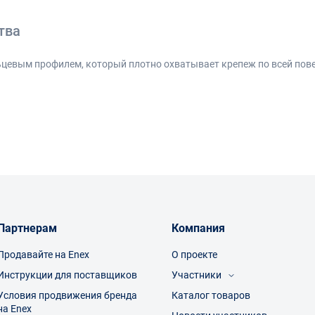
тва
евым профилем, который плотно охватывает крепеж по всей пове
удары молотком или кувалдой. Такое сочетание обеспечивает над
дарной нагрузке
рыва граней
закисших соединений
сплуатации
нструмент прочным и рассчитанным на работу в тяжелых условиях
яются
Партнерам
Компания
Продавайте на Enex
О проекте
Инструкции для поставщиков
Участники
й части
Условия продвижения бренда
Каталог товаров
Посетители
олагаемые нагрузки
на Enex
Производители