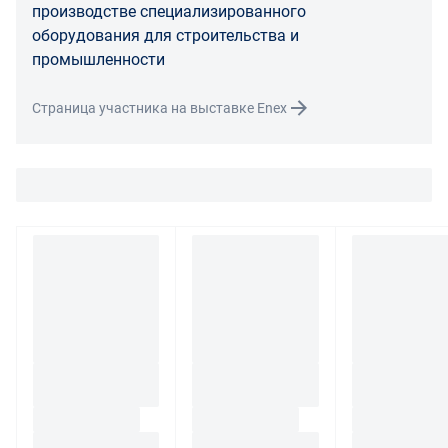
При обнаружении в товаре какого-либо недостатка
производстве специализированного
производитель и (или) маркетплейс вправе
оборудования для строительства и
потребовать у покупателя предоставить фото товара,
промышленности
заявленного дефекта, упаковки, маркировки
(шильдика) производителя.
Страница участника на выставке Enex
Если покупатель, являющийся юридическим лицом
(индивидуальным предпринимателем) откажется от
товара ненадлежащего качества, такой покупатель
обязан возвратить такой товар поставщику.
Покупатель - физическое лицо может также вернуть
товар по адресу поставщика либо Маркетплейса.
Транспортные расходы по возврату некачественного
товара несет поставщик либо Маркетплейс.
Разница между оттенками товаров на фото и
реальными товарами не является признаком
некачественности.