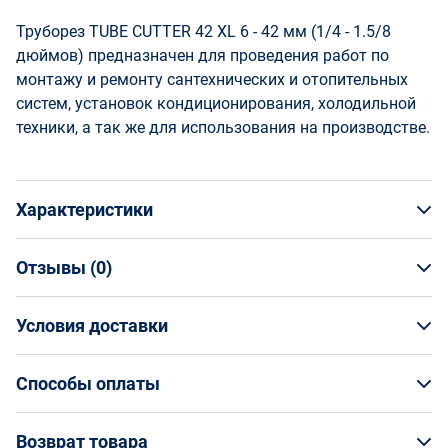
Труборез TUBE CUTTER 42 XL 6 - 42 мм (1/4 - 1.5/8
дюймов) предназначен для проведения работ по
монтажу и ремонту сантехнических и отопительных
систем, установок кондиционирования, холодильной
техники, а так же для использования на производстве.
Характеристики
Отзывы (
0
)
Общая информация
Производитель
Условия доставки
НАПИСАТЬ ОТЗЫВ
ROTHENBERGER
Артикул
Условия доставки
1000001748
Способы оплаты
Страна производства
Кто обеспечивает доставку товаров?
Германия
Способы оплаты
Возврат товара