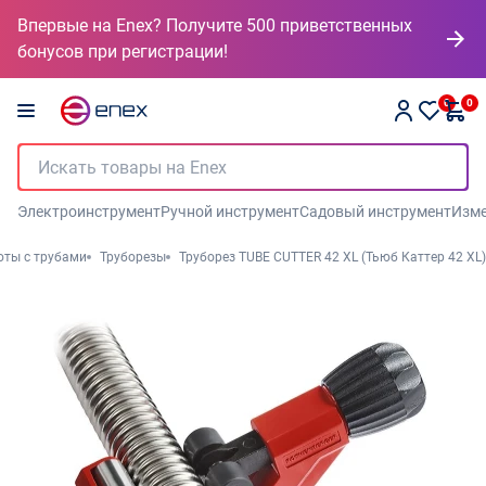
Впервые на Enex? Получите 500 приветственных
бонусов при регистрации!
0
0
Электроинструмент
Ручной инструмент
Садовый инструмент
Изме
оты с трубами
Труборезы
Труборез TUBE CUTTER 42 XL (Тьюб Каттер 42 XL)