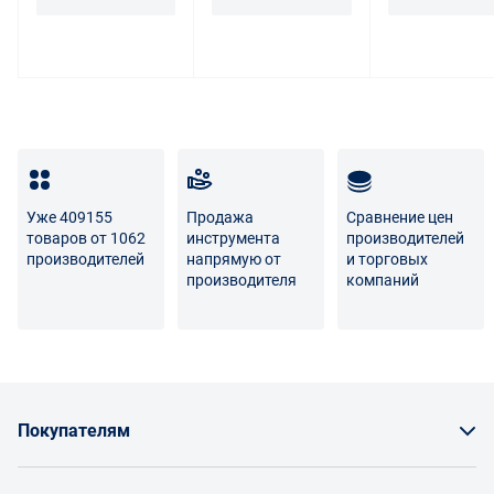
Для вопросов о возврате либо обмене товара просим
связаться с нами по телефону
8 800 707-56-00
либо по
электронной почте:
info@enex.market
.
Полный перечень условий возврата и обмена
Уже 409155
Продажа
Сравнение цен
товаров от 1062
инструмента
производителей
производителей
напрямую от
и торговых
производителя
компаний
Покупателям
Как заказать товар