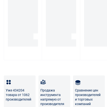
товар по адресу поставщика либо Маркетплейса.
Транспортные расходы по возврату некачественного
товара несет поставщик либо Маркетплейс.
Разница между оттенками товаров на фото и
реальными товарами не является признаком
некачественности.
Для вопросов о возврате либо обмене товара просим
связаться с нами по телефону
8 800 707-56-00
либо по
электронной почте:
info@enex.market
.
Полный перечень условий возврата и обмена
Уже 434204
Продажа
Сравнение цен
товара от 1062
инструмента
производителей
производителей
напрямую от
и торговых
производителя
компаний