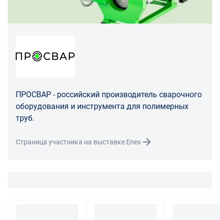
ненадлежащего качества у покупателя и в случае
необходимости провести проверку качества товара.
Если в результате экспертизы товара установлено, что
его недостатки возникли вследствие обстоятельств,
за которые не отвечает поставщик, покупатель обязан
возместить поставщику расходы на проведение
экспертизы, а также связанные с ее проведением
расходы на хранение и транспортировку товара.
ПРОСВАР - российский производитель сварочного
При обнаружении в товаре какого-либо недостатка
оборудования и инструмента для полимерных
производитель и (или) маркетплейс вправе
труб.
потребовать у покупателя предоставить фото товара,
заявленного дефекта, упаковки, маркировки
Страница участника на выставке Enex
(шильдика) производителя.
Если покупатель, являющийся юридическим лицом
(индивидуальным предпринимателем) откажется от
товара ненадлежащего качества, такой покупатель
обязан возвратить такой товар поставщику.
Покупатель - физическое лицо может также вернуть