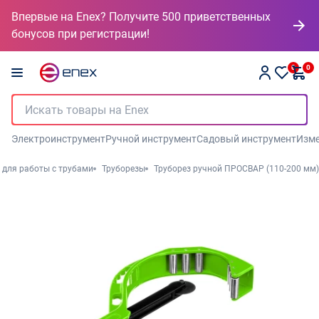
Впервые на Enex? Получите 500 приветственных
бонусов при регистрации!
0
0
Электроинструмент
Ручной инструмент
Садовый инструмент
Изме
 для работы с трубами
Труборезы
Труборез ручной ПРОСВАР (110-200 мм)