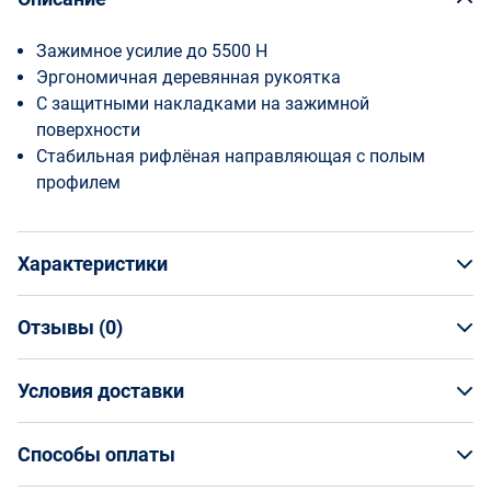
Зажимное усилие до 5500 Н
Эргономичная деревянная рукоятка
С защитными накладками на зажимной
поверхности
Стабильная рифлёная направляющая с полым
профилем
Характеристики
Отзывы (
0
)
Общая информация
Производитель
Условия доставки
НАПИСАТЬ ОТЗЫВ
Bessey
Артикул
Условия доставки
BE-TPN80S14BE
Способы оплаты
Страна производства