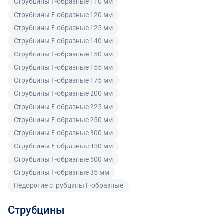
Струбцины F-образные 110 мм
Покупатель, являющийся юридическим лицом
Струбцины F-образные 120 мм
(индивидуальным предпринимателем) в случае
Струбцины F-образные 125 мм
передачи ему Товара ненадлежащего качества вправе
Струбцины F-образные 140 мм
предъявить требования, предусмотренный статьей
Струбцины F-образные 150 мм
475 ГК РФ.
Струбцины F-образные 155 мм
Распределение ответственности
Струбцины F-образные 175 мм
Струбцины F-образные 200 мм
В случае возврата/замены некачественного товара
Струбцины F-образные 225 мм
расходы по доставке товара оплачивает поставщик.
Струбцины F-образные 250 мм
Поставщик оставляет за собой право принять товар
Струбцины F-образные 300 мм
ненадлежащего качества у покупателя и в случае
Струбцины F-образные 450 мм
необходимости провести проверку качества товара.
Если в результате экспертизы товара установлено, что
Струбцины F-образные 600 мм
его недостатки возникли вследствие обстоятельств,
Струбцины F-образные 35 мм
за которые не отвечает поставщик, покупатель обязан
Недорогие струбцины F-образные
возместить поставщику расходы на проведение
экспертизы, а также связанные с ее проведением
Струбцины
расходы на хранение и транспортировку товара.