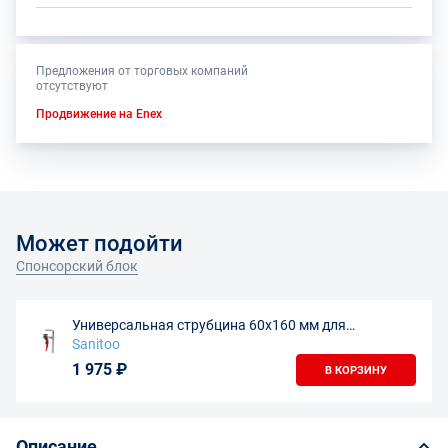
Предложения от торговых компаний
отсутствуют
Продвижение на Enex
Может подойти
Спонсорский блок
Универсальная струбцина 60х160 мм для
направляющих шин
Sanitoo
1 975 ₽
В КОРЗИНУ
Описание