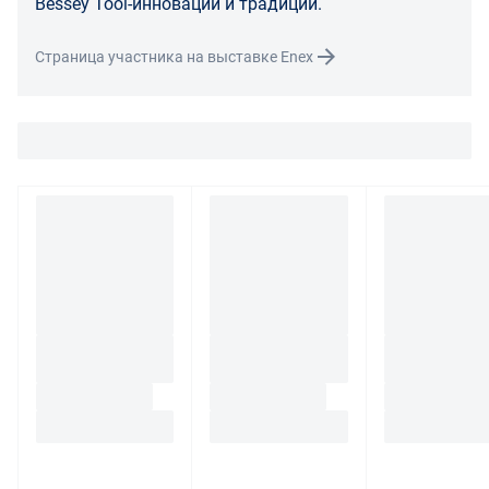
Bessey Tool-инновации и традиции.
Для вопросов о возврате либо обмене товара просим
Страница участника на выставке Enex
связаться с нами по телефону
8 800 707-56-00
либо по
электронной почте:
info@enex.market
.
Полный перечень условий возврата и обмена