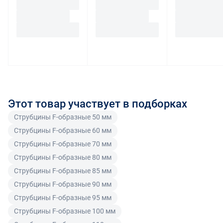
На маркетплейсе Enex торгуют разные поставщики
Возврат (обмен) товара надлежащего качества
Как можно следить за отправленным товаром?
инструмента и оборудования. Это могут быть и
покупателем, являющимся юридическим лицом
После того, как вы выбрали предпочтительный способ
производители, и торговые компании. В этом случае
(индивидуальным предпринимателем), не
доставки и оформили заказ, вы сможете и следить за
Маркетплейс выступает в качестве агента (глава 52
допускается, если иное не предусмотрено
изменением его статуса - по номеру в личном
ГК РФ). Также сам Enex может выступать продавцом
соглашением с поставщиком.
кабинете, и отслеживать непосредственное
для некоторых товаров.
Подробнее о заказе от разных
Возврат товара ненадлежащего качества
местонахождение товара - по треку, присвоенному
поставщиков
.
службой доставки. Вы также будете получать
Для физических лиц
уведомления по email об изменении статуса вашего
Этот товар участвует в подборках
Информация о поставщике всегда указывается при
заказа. Таким образом, вы всегда будете знать, где
Покупатель, являющийся физическим лицом, в
оформлении заказа, а также в счете (при оплате по
Струбцины F-образные 50 мм
находится ваш товар и оперативно реагировать на
предусмотренных законом случаях может возвратить
счету) или в чеке (при оплате картой). Счет содержит
Струбцины F-образные 60 мм
происходящие изменения.
товар ненадлежащего качества в течение
условия поставки товара, которые принимаются
Струбцины F-образные 70 мм
гарантийного срока на товар и потребовать возврата
покупателем при его оплате.
Струбцины F-образные 80 мм
Читать подробнее правила Продажи и доставки
уплаченной за товар денежной суммы. Товар
Струбцины F-образные 85 мм
ненадлежащего качества по согласованию с
Читать подробнее правила Продажи и доставки
Струбцины F-образные 90 мм
покупателем может быть заменен на аналогичный
товар надлежащего качества.
Струбцины F-образные 95 мм
Струбцины F-образные 100 мм
Для юридических лиц