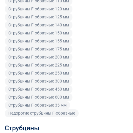
Струбцины F-образные 110 мм
Покупатель, являющийся юридическим лицом
Струбцины F-образные 120 мм
(индивидуальным предпринимателем) в случае
Струбцины F-образные 125 мм
передачи ему Товара ненадлежащего качества вправе
Струбцины F-образные 140 мм
предъявить требования, предусмотренный статьей
Струбцины F-образные 150 мм
475 ГК РФ.
Струбцины F-образные 155 мм
Распределение ответственности
Струбцины F-образные 175 мм
Струбцины F-образные 200 мм
В случае возврата/замены некачественного товара
Струбцины F-образные 225 мм
расходы по доставке товара оплачивает поставщик.
Струбцины F-образные 250 мм
Поставщик оставляет за собой право принять товар
Струбцины F-образные 300 мм
ненадлежащего качества у покупателя и в случае
Струбцины F-образные 450 мм
необходимости провести проверку качества товара.
Если в результате экспертизы товара установлено, что
Струбцины F-образные 600 мм
его недостатки возникли вследствие обстоятельств,
Струбцины F-образные 35 мм
за которые не отвечает поставщик, покупатель обязан
Недорогие струбцины F-образные
возместить поставщику расходы на проведение
экспертизы, а также связанные с ее проведением
Струбцины
расходы на хранение и транспортировку товара.