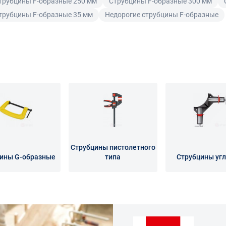
трубцины F-образные 250 мм
Струбцины F-образные 300 мм
трубцины F-образные 35 мм
Недорогие струбцины F-образные
Струбцины пистолетного
ины G-образные
типа
Струбцины уг