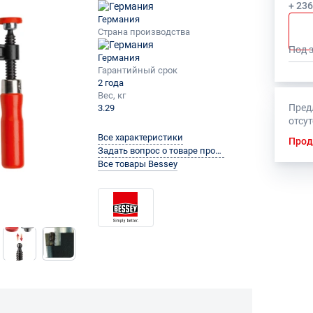
+ 23
Германия
Страна производства
Под 
Германия
Гарантийный срок
2 года
Вес, кг
Пред
3.29
отсу
Все характеристики
Прод
Задать вопрос о товаре производителю
Все товары Bessey