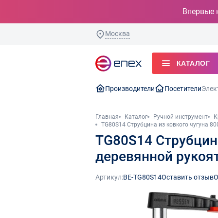
Впервые 
Москва
КАТАЛОГ
Производители
Посетители
Элек
Главная
Каталог
Ручной инструмент
К
TG80S14 Струбцина из ковкого чугуна 800
TG80S14 Струбцина 
деревянной рукоят
Артикул:
BE-TG80S14
Оставить отзыв
О