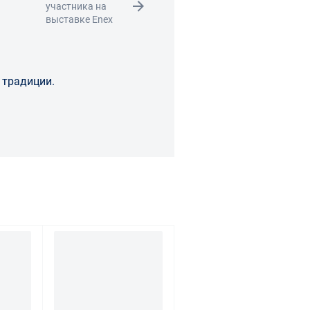
участника на
выставке Enex
 традиции.