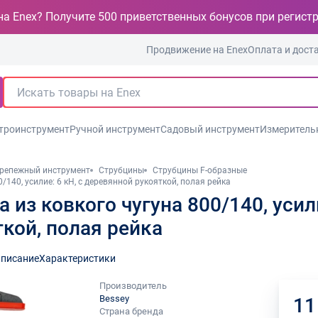
на Enex? Получите 500 приветственных бонусов при регист
Продвижение на Enex
Оплата и дост
троинструмент
Ручной инструмент
Садовый инструмент
Измеритель
репежный инструмент
Струбцины
Струбцины F-образные
/140, усилие: 6 кН, с деревянной рукояткой, полая рейка
из ковкого чугуна 800/140, усили
кой, полая рейка
писание
Характеристики
Производитель
Bessey
11
Страна бренда