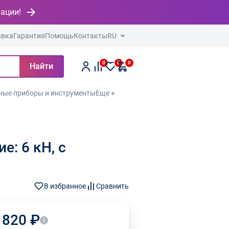
рации!
авка
Гарантия
Помощь
Контакты
RU
0
0
0
Найти
ные приборы и инструменты
Еще +
е: 6 кН, с
В избранное
Сравнить
 820 ₽