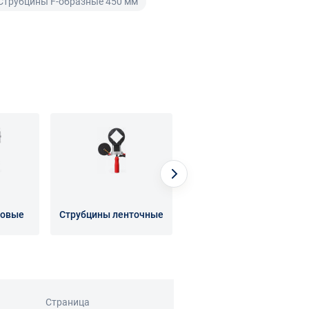
Струбцины F-образные 450 мм
ловые
Струбцины ленточные
Струбцины пружинные
Страница