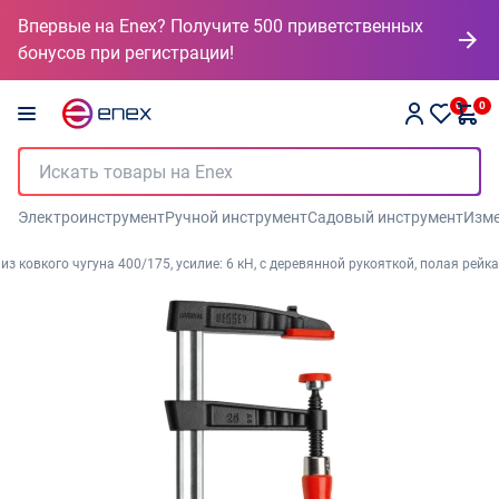
Впервые на Enex? Получите 500 приветственных
бонусов при регистрации!
0
0
Электроинструмент
Ручной инструмент
Садовый инструмент
Изме
з ковкого чугуна 400/175, усилие: 6 кН, с деревянной рукояткой, полая рейка