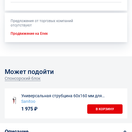
Предложения от торговых компаний
отсутствуют
Продвижение на Enex
Может подойти
Спонсорский блок
Универсальная струбцина 60х160 мм для
направляющих шин
Sanitoo
1 975 ₽
В КОРЗИНУ
Описание