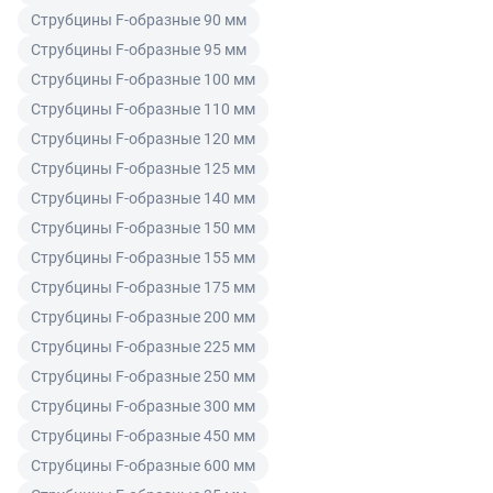
Читать подробнее правила Продажи и доставки
Струбцины F-образные 90 мм
покупателем может быть заменен на аналогичный
товар надлежащего качества.
Струбцины F-образные 95 мм
Струбцины F-образные 100 мм
Для юридических лиц
Струбцины F-образные 110 мм
Покупатель, являющийся юридическим лицом
Струбцины F-образные 120 мм
(индивидуальным предпринимателем) в случае
Струбцины F-образные 125 мм
передачи ему Товара ненадлежащего качества вправе
Струбцины F-образные 140 мм
предъявить требования, предусмотренный статьей
Струбцины F-образные 150 мм
475 ГК РФ.
Струбцины F-образные 155 мм
Распределение ответственности
Струбцины F-образные 175 мм
Струбцины F-образные 200 мм
В случае возврата/замены некачественного товара
Струбцины F-образные 225 мм
расходы по доставке товара оплачивает поставщик.
Струбцины F-образные 250 мм
Поставщик оставляет за собой право принять товар
Струбцины F-образные 300 мм
ненадлежащего качества у покупателя и в случае
Струбцины F-образные 450 мм
необходимости провести проверку качества товара.
Если в результате экспертизы товара установлено, что
Струбцины F-образные 600 мм
его недостатки возникли вследствие обстоятельств,