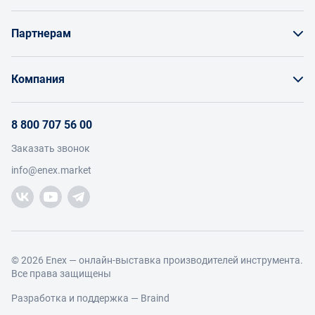
Как заказать товар
Партнерам
Заказать по счету как юрлицо
Продавайте на Enex
Бонусы и торг
Компания
Инструкции для поставщиков
Оплата и доставка
О проекте
Условия продвижения бренда на Enex
8 800 707 56 00
Возврат
Участники
Условия продаж
Заказать звонок
Работа с обращениями
Каталог товаров
Посетители
info@enex.market
Добавить производителя
Производители
Помощь
Торговые компании
Новости участников
Добавить торговую компанию
Контакты и реквизиты
Правовая информация
© 2026 Enex — онлайн-выставка производителей инструмента.
Все права защищены
Разработка и поддержка —
Braind