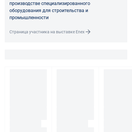
При обнаружении в товаре какого-либо недостатка
производстве специализированного
производитель и (или) маркетплейс вправе
оборудования для строительства и
потребовать у покупателя предоставить фото товара,
промышленности
заявленного дефекта, упаковки, маркировки
(шильдика) производителя.
Страница участника на выставке Enex
Если покупатель, являющийся юридическим лицом
(индивидуальным предпринимателем) откажется от
товара ненадлежащего качества, такой покупатель
обязан возвратить такой товар поставщику.
Покупатель - физическое лицо может также вернуть
товар по адресу поставщика либо Маркетплейса.
Транспортные расходы по возврату некачественного
товара несет поставщик либо Маркетплейс.
Разница между оттенками товаров на фото и
реальными товарами не является признаком
некачественности.