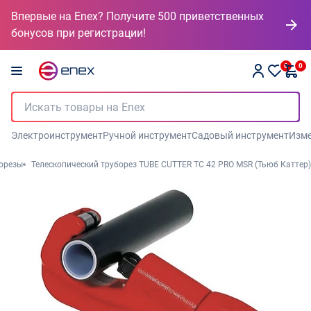
Впервые на Enex? Получите 500 приветственных
бонусов при регистрации!
0
0
Электроинструмент
Ручной инструмент
Садовый инструмент
Изме
орезы
Телескопический труборез TUBE CUTTER TC 42 PRO MSR (Тьюб Каттер)