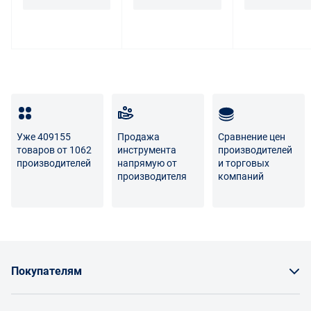
Для вопросов о возврате либо обмене товара просим
связаться с нами по телефону
8 800 707-56-00
либо по
электронной почте:
info@enex.market
.
Полный перечень условий возврата и обмена
Уже 409155
Продажа
Сравнение цен
товаров от 1062
инструмента
производителей
производителей
напрямую от
и торговых
производителя
компаний
Покупателям
Как заказать товар