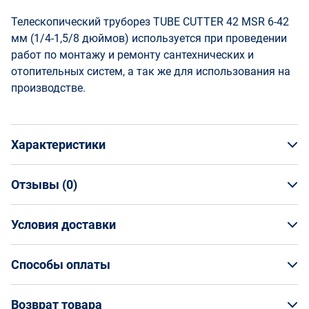
Телескопический труборез TUBE CUTTER 42 MSR 6-42
мм (1/4-1,5/8 дюймов) используется при проведении
работ по монтажу и ремонту сантехнических и
отопительных систем, а так же для использования на
производстве.
Характеристики
Отзывы (
0
)
Общая информация
Производитель
Условия доставки
НАПИСАТЬ ОТЗЫВ
ROTHENBERGER
Артикул
Условия доставки
70109
Способы оплаты
Страна производства
Кто обеспечивает доставку товаров?
Германия
Способы оплаты
Возврат товара