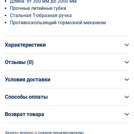
Длина: от 300 мм до 2000 мм
Прочные литейные губки
Стальная Т-образная ручка
Противоскользящий тормозной механизм
Характеристики
Отзывы (
0
)
Общая информация
Производитель
Условия доставки
НАПИСАТЬ ОТЗЫВ
Bahco
Артикул
Условия доставки
306804000
Способы оплаты
Страна производства
Кто обеспечивает доставку товаров?
Испания
Способы оплаты
Возврат товара
Страна бренда
На маркетплейсе Enex вы заказываете товар
Швеция
Оплата банковской картой онлайн
непосредственно у его поставщика, а организацию
Возврат товара
Срок изготовления
Задать вопрос о товаре производителю
доставки выбранным вами способом осуществляют