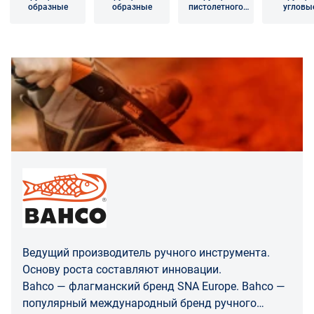
образные
образные
пистолетного
угловы
заявленного дефекта, упаковки, маркировки
типа
(шильдика) производителя.
Если покупатель, являющийся юридическим лицом
(индивидуальным предпринимателем) откажется от
товара ненадлежащего качества, такой покупатель
обязан возвратить такой товар поставщику.
Покупатель - физическое лицо может также вернуть
товар по адресу поставщика либо Маркетплейса.
Транспортные расходы по возврату некачественного
товара несет поставщик либо Маркетплейс.
Разница между оттенками товаров на фото и
реальными товарами не является признаком
некачественности.
Ведущий производитель ручного инструмента.
Основу роста составляют инновации.
Для вопросов о возврате либо обмене товара просим
Bahco — флагманский бренд SNA Europe. Bahco —
связаться с нами по телефону
8 800 707-56-00
либо по
популярный международный бренд ручного
электронной почте:
info@enex.market
.