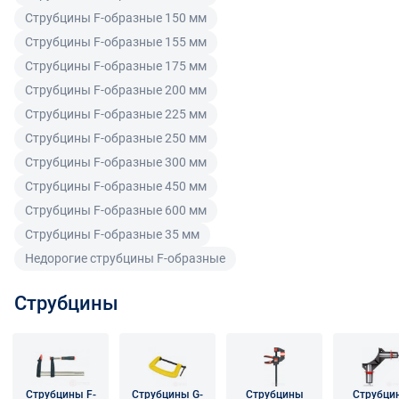
предъявить требования, предусмотренный статьей
Струбцины F-образные 150 мм
475 ГК РФ.
Струбцины F-образные 155 мм
Распределение ответственности
Струбцины F-образные 175 мм
Струбцины F-образные 200 мм
В случае возврата/замены некачественного товара
Струбцины F-образные 225 мм
расходы по доставке товара оплачивает поставщик.
Струбцины F-образные 250 мм
Поставщик оставляет за собой право принять товар
Струбцины F-образные 300 мм
ненадлежащего качества у покупателя и в случае
Струбцины F-образные 450 мм
необходимости провести проверку качества товара.
Если в результате экспертизы товара установлено, что
Струбцины F-образные 600 мм
его недостатки возникли вследствие обстоятельств,
Струбцины F-образные 35 мм
за которые не отвечает поставщик, покупатель обязан
Недорогие струбцины F-образные
возместить поставщику расходы на проведение
экспертизы, а также связанные с ее проведением
Струбцины
расходы на хранение и транспортировку товара.
При обнаружении в товаре какого-либо недостатка
производитель и (или) маркетплейс вправе
потребовать у покупателя предоставить фото товара,
Струбцины F-
Струбцины G-
Струбцины
Струбци