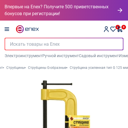
Впервые на Enex? Получите 500 приветственных
бонусов при регистрации!
0
0
Электроинструмент
Ручной инструмент
Садовый инструмент
Изме
нт
Струбцины
Струбцины G-образные
Струбцина усиленная тип G 125 мм