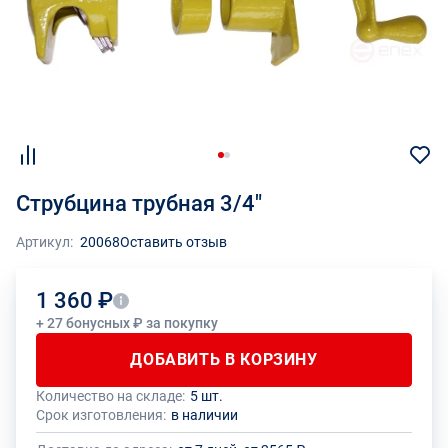
Струбцина трубная 3/4"
Артикул:
20068
Оставить отзыв
1 360 ₽
+ 27 бонусных ₽ за покупку
ДОБАВИТЬ В КОРЗИНУ
Количество на складе:
5 шт.
Общее количество данного товара должно быть кратно размеру
На данный товар производителем установлено ограничение по
Срок изготовления:
в наличии
упаковки (1 шт.)
размеру минимального заказа