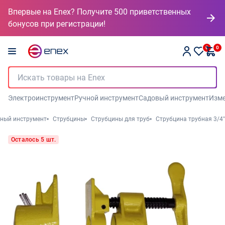
Впервые на Enex? Получите 500 приветственных
бонусов при регистрации!
0
0
Электроинструмент
Ручной инструмент
Садовый инструмент
Изме
ный инструмент
Струбцины
Струбцины для труб
Струбцина трубная 3/4"
Осталось 5 шт.