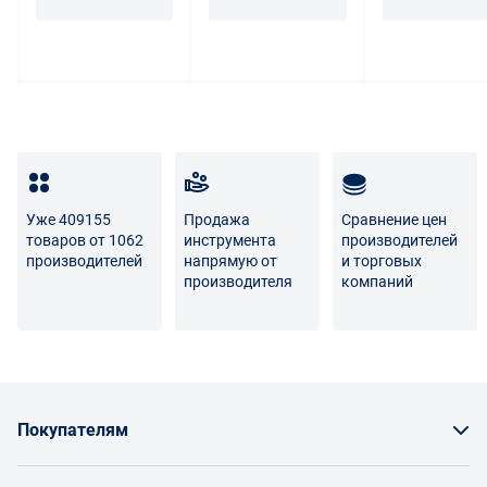
обязан возвратить такой товар поставщику.
Покупатель - физическое лицо может также вернуть
товар по адресу поставщика либо Маркетплейса.
Транспортные расходы по возврату некачественного
товара несет поставщик либо Маркетплейс.
Разница между оттенками товаров на фото и
реальными товарами не является признаком
Уже 409155
Продажа
Сравнение цен
некачественности.
товаров от 1062
инструмента
производителей
производителей
напрямую от
и торговых
Для вопросов о возврате либо обмене товара просим
производителя
компаний
связаться с нами по телефону
8 800 707-56-00
либо по
электронной почте:
info@enex.market
.
Полный перечень условий возврата и обмена
Покупателям
Как заказать товар