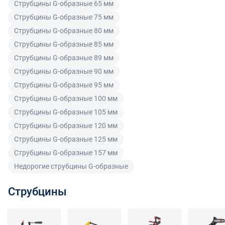
товар надлежащего качества.
Струбцины G-образные 65 мм
Струбцины G-образные 75 мм
Для юридических лиц
Струбцины G-образные 80 мм
Покупатель, являющийся юридическим лицом
Струбцины G-образные 85 мм
(индивидуальным предпринимателем) в случае
Струбцины G-образные 89 мм
передачи ему Товара ненадлежащего качества вправе
Струбцины G-образные 90 мм
предъявить требования, предусмотренный статьей
Струбцины G-образные 95 мм
475 ГК РФ.
Струбцины G-образные 100 мм
Распределение ответственности
Струбцины G-образные 105 мм
Струбцины G-образные 120 мм
В случае возврата/замены некачественного товара
Струбцины G-образные 125 мм
расходы по доставке товара оплачивает поставщик.
Струбцины G-образные 157 мм
Поставщик оставляет за собой право принять товар
Недорогие струбцины G-образные
ненадлежащего качества у покупателя и в случае
необходимости провести проверку качества товара.
Струбцины
Если в результате экспертизы товара установлено, что
его недостатки возникли вследствие обстоятельств,
за которые не отвечает поставщик, покупатель обязан