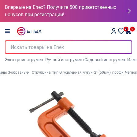
Впервые на Enex? Получите 500 приветственных
бонусов при регистрации!
0
0
Электроинструмент
Ручной инструмент
Садовый инструмент
Изме
ины G-образные
Струбцина, тип G, усиленная, чугун, 2" (50мм), профи, Чеглок