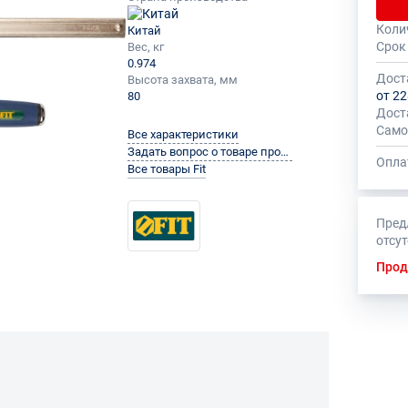
Коли
Китай
Общее
На да
Срок
Вес, кг
быть 
устан
0.974
миним
Дост
Высота захвата, мм
от 22
80
Дост
Само
Все характеристики
Задать вопрос о товаре производителю
Опла
Все товары Fit
Пред
отсу
Прод