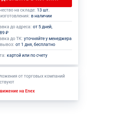
чество на складе:
13 шт.
 количество данного товара должно
нный товар производителем
 изготовления:
в наличии
кратно размеру упаковки (1 шт.)
овлено ограничение по размеру
ального заказа
авка до адреса:
от 5 дней,
89 ₽
авка до ТК:
уточняйте у менеджера
вывоз:
от 1 дня, бесплатно
та:
картой или по счету
ложения от торговых компаний
тствуют
вижение на Enex