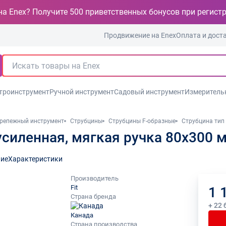
на Enex? Получите 500 приветственных бонусов при регист
Продвижение на Enex
Оплата и дост
троинструмент
Ручной инструмент
Садовый инструмент
Измеритель
репежный инструмент
Струбцины
Струбцины F-образные
Струбцина тип 
 усиленная, мягкая ручка 80х300 
ие
Характеристики
Производитель
Fit
1 
Страна бренда
+ 22 
Канада
Страна производства