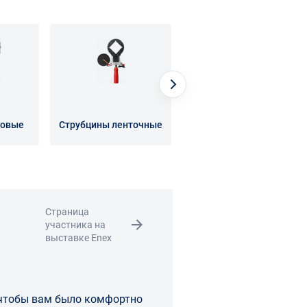
ловые
Струбцины ленточные
Струбцины пружинные
Страница
участника на
выставке Enex
 чтобы вам было комфортно