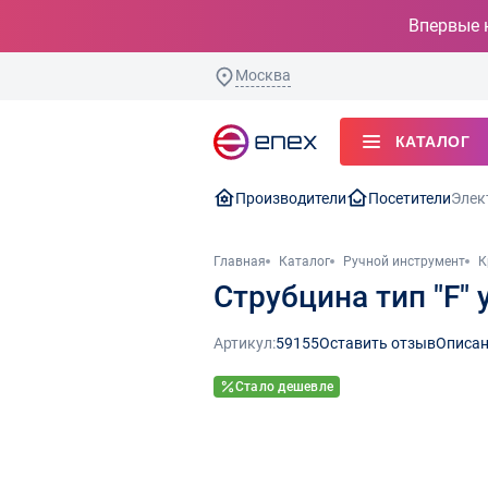
Впервые 
Москва
КАТАЛОГ
Производители
Посетители
Элек
Главная
Каталог
Ручной инструмент
К
Струбцина тип "F"
Артикул:
59155
Оставить отзыв
Описан
Стало дешевле