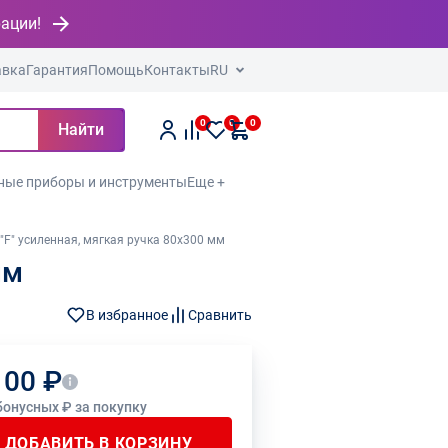
рации!
авка
Гарантия
Помощь
Контакты
RU
0
0
0
Найти
ные приборы и инструменты
Еще +
"F" усиленная, мягкая ручка 80х300 мм
мм
В избранное
Сравнить
100 ₽
бонусных ₽ за покупку
ДОБАВИТЬ В КОРЗИНУ